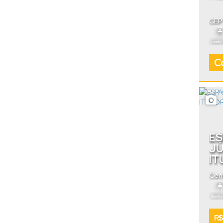
CEP
Cata
Banhei
Co
ES
JÚ
IT
Cen
Banhei
R$