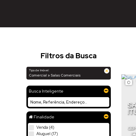
Filtros da Busca
Tipo de Imóvel:
Comercial » Salas Comerciais
Busca Inteligente
SA
IT
Finalidade
Venda (4)
CEP
Cata
Aluguel (17)