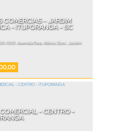
 COMERCIAS - JARDIM
CA - ITUPORANGA - SC
400-000
,
Avenida Dep. Albino Zeni
,
Jardim
,
Ituporanga
,
Santa Catarina
,
Brasil
00,00
COMERCIAL - CENTRO -
ORANGA