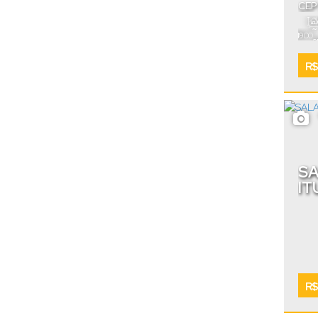
CEP
Cata
~
.00
349
3
R$
SA
IT
R$