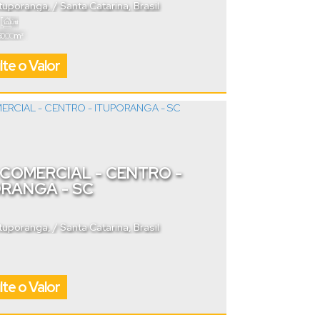
Ituporanga
,
Santa Catarina
,
Brasil
Útil:
.00
60
m²
te o Valor
COMERCIAL - CENTRO -
ORANGA - SC
Ituporanga
,
Santa Catarina
,
Brasil
te o Valor