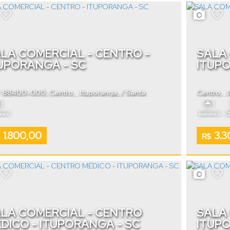
LA COMERCIAL - CENTRO -
SALA 
UPORANGA - SC
ITUP
: 88400-000
,
Centro
,
Ituporanga
,
Santa
Centro
,
rina
,
Brasil
1
1
2
ro(s)
Banheiro(s)
1.800,00
3.3
R$
LA COMERCIAL - CENTRO
SALA 
DICO - ITUPORANGA - SC
ITUP