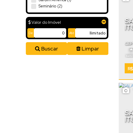
Seminário (2)
SA
Valor do Imóvel
IT
De
Até
CEP
Cata
Buscar
Limpar
Banhei
R$
SA
IT