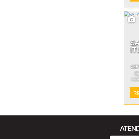
SA
IT
CEP
Cata
Banhei
R$
ATEND