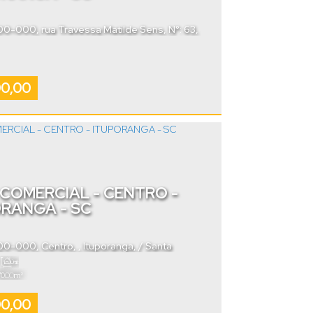
400-000
,
rua Travessa Matilde Sens
,
N°:
63
,
entro
,
Ituporanga
,
Santa Catarina
,
Brasil
00,00
COMERCIAL - CENTRO -
ORANGA - SC
400-000
,
Centro
,
Ituporanga
,
Santa
Brasil
Útil:
.00
70
m²
00,00