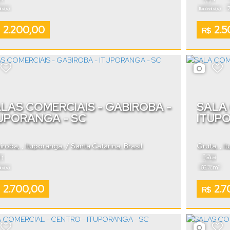
ro(s)
Banheiro(s)
2.200,00
2.5
R$
LAS COMERCIAIS - GABIROBA -
SALA 
UPORANGA - SC
ITUP
iroba
,
Ituporanga
,
Santa Catarina
,
Brasil
Gruta
,
I
1
Útil:
.76
66
m²
ro(s)
2.700,00
2.7
R$