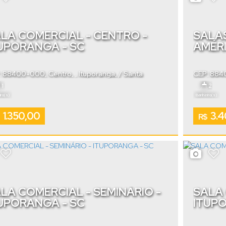
LA COMERCIAL - CENTRO -
SALAS
UPORANGA - SC
AMÉRI
: 88400-000
,
Centro
,
Ituporanga
,
Santa
CEP: 88
rina
,
Brasil
América
1
2
ro(s)
Banheiro(s)
1.350,00
3.4
R$
LA COMERCIAL - SEMINÁRIO -
SALA 
UPORANGA - SC
ITUP