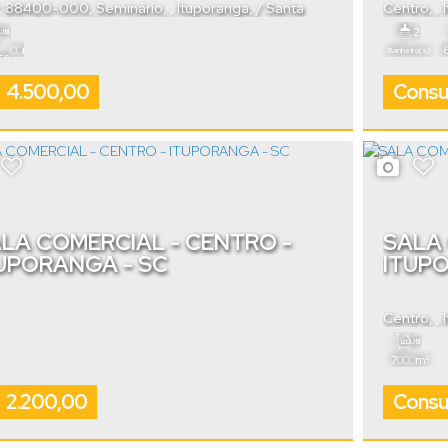
: 88400-000
,
Seminário
,
Ituporanga
,
Santa
Centro
,
rina
,
Brasil
2
Útil:
.00
m²
Banheiro(s)
50
4.500,00
Consul
LA COMERCIAL - CENTRO -
SALA 
UPORANGA - SC
ITUP
Centro
,
Útil:
.00
70
m²
2.200,00
Consul