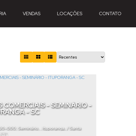
RIA
VENDAS
LOCAÇÕES
CONTATO
 COMERCIAIS - SEMINÁRIO -
ORANGA - SC
400-000
,
Seminário
,
Ituporanga
,
Santa
Brasil
Útil: