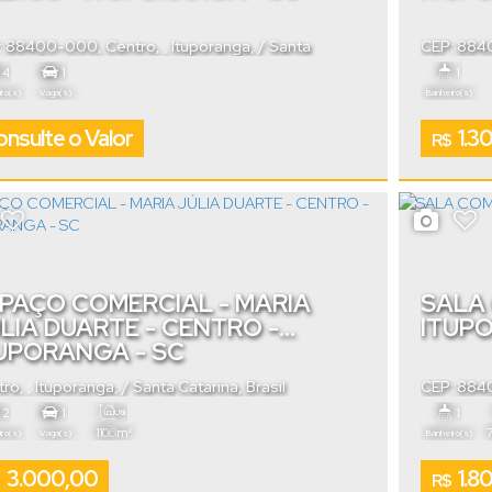
: 88400-000
,
Centro
,
Ituporanga
,
Santa
CEP: 88
rina
,
Brasil
sala 02
,
C
4
1
1
ro(s)
Vaga(s)
Banheiro(s)
nsulte o Valor
1.3
R$
PAÇO COMERCIAL - MARIA
SALA 
LIA DUARTE - CENTRO -
ITUP
UPORANGA - SC
tro
,
Ituporanga
,
Santa Catarina
,
Brasil
CEP: 88
Catarina
,
2
1
1
Útil:
.61
110
m²
ro(s)
Vaga(s)
Banheiro(s)
3.000,00
1.8
R$