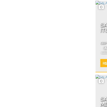
SA
IT
CEP
Cata
Banhei
R$
SA
MÉ