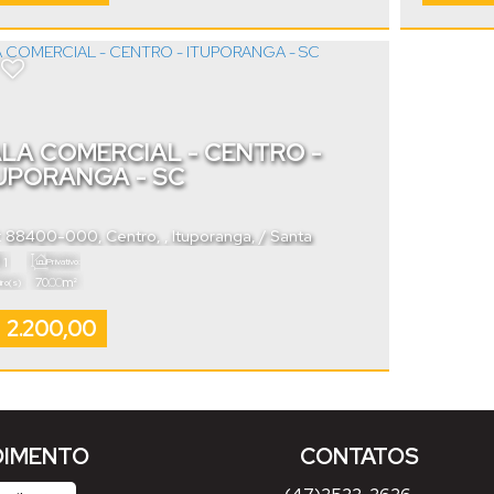
LA COMERCIAL - CENTRO -
UPORANGA - SC
: 88400-000
,
Centro
,
Ituporanga
,
Santa
rina
,
Brasil
1
Privativo:
.00
70
m²
ro(s)
2.200,00
IMENTO
CONTATOS