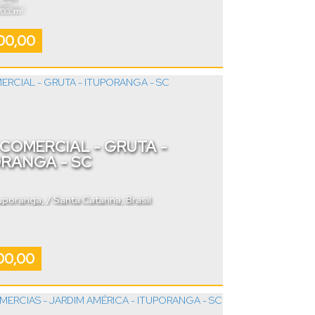
.00
70
m²
00,00
COMERCIAL - GRUTA -
ORANGA - SC
tuporanga
,
Santa Catarina
,
Brasil
00,00