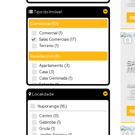
Banhei
Tipo do Imóvel
R$
Comercial (19)
Comercial (1)
Salas Comerciais (17)
Terreno (1)
Residencial (8)
SA
Apartamento (3)
IT
Casa (3)
Casa Geminada (1)
Sobrado (1)
Gab
Localidade
Industrial (4)
Banhei
Galpão (4)
Ituporanga (16)
R$
Centro (11)
Gabiroba (1)
Gruta (1)
Jardim América (1)