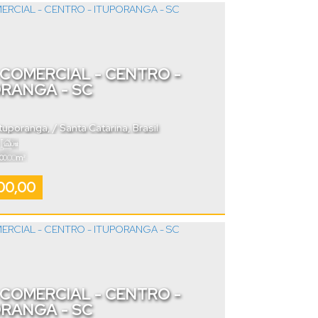
COMERCIAL - CENTRO -
ORANGA - SC
Ituporanga
,
Santa Catarina
,
Brasil
Útil:
.00
00
m²
00,00
COMERCIAL - CENTRO -
ORANGA - SC