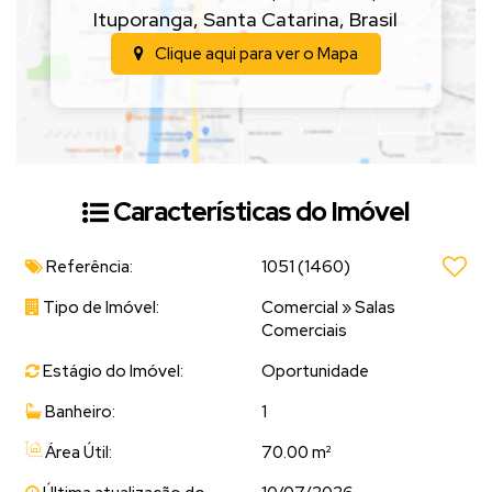
Ituporanga
,
Santa Catarina
,
Brasil
(Valor sujeito a alteração sem aviso prévio)
Clique aqui para ver o
Mapa
📲
Entre em contato para mais informações e agende
uma visita!
Características do Imóvel
Referência:
1051
(1460)
Tipo de Imóvel:
Comercial
»
Salas
Comerciais
Estágio do Imóvel:
Oportunidade
Banheiro:
1
Área Útil:
70.00 m²