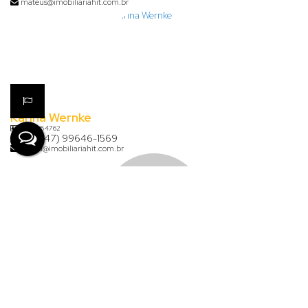
mateus@imobiliariahit.com.br
Karina Wernke
CRECI
54762
+55 (47) 99646-1569
karina@imobiliariahit.com.br
Lauana de Aguiar Clasen
+55 (47) 99926-7624
financeiro@imobiliariahit.com.br