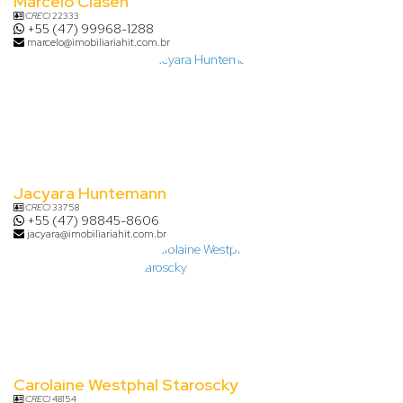
Marcelo Clasen
CRECI
22333
+55 (47) 99968-1288
marcelo@imobiliariahit.com.br
Jacyara Huntemann
CRECI
33758
+55 (47) 98845-8606
jacyara@imobiliariahit.com.br
Carolaine Westphal Staroscky
CRECI
48154