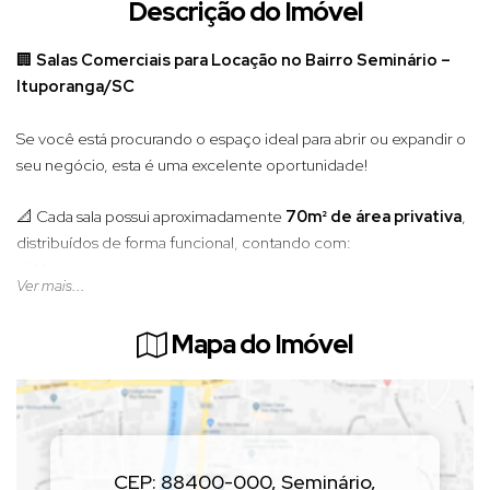
Descrição do Imóvel
🏢
Salas Comerciais para Locação no Bairro Seminário –
Ituporanga/SC
Se você está procurando o espaço ideal para abrir ou expandir o
seu negócio, esta é uma excelente oportunidade!
📐 Cada sala possui aproximadamente
70m² de área privativa
,
distribuídos de forma funcional, contando com:
✅ Mezanino
Ver mais...
✅ Banheiro
✅ Ambiente amplo e versátil
Mapa do Imóvel
✅ Excelente iluminação e espaço para diversos segmentos
comerciais
📍 Localizadas no
Bairro Seminário
, em uma região de grande
fluxo de pessoas e constante crescimento, proporcionando mais
visibilidade para o seu empreendimento.
CEP: 88400-000
,
Seminário
,