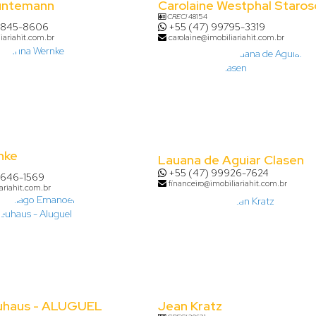
untemann
Carolaine Westphal Staros
CRECI
48154
8845-8606
+55 (47) 99795-3319
iariahit.com.br
carolaine@imobiliariahit.com.br
nke
Lauana de Aguiar Clasen
+55 (47) 99926-7624
9646-1569
financeiro@imobiliariahit.com.br
ariahit.com.br
uhaus - ALUGUEL
Jean Kratz