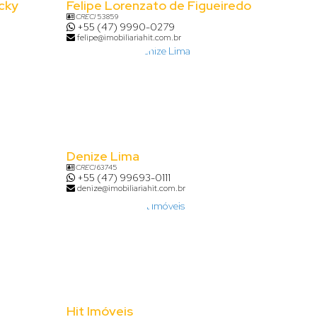
cky
Felipe Lorenzato de Figueiredo
CRECI
53859
+55 (47) 9990-0279
felipe@imobiliariahit.com.br
Denize Lima
CRECI
63745
+55 (47) 99693-0111
denize@imobiliariahit.com.br
Hit Imóveis