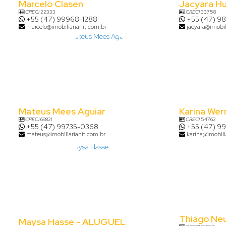
Marcelo Clasen
Jacyara H
CRECI
22333
CRECI
33758
+55 (47) 99968-1288
+55 (47) 9
marcelo@imobiliariahit.com.br
jacyara@imobil
Mateus Mees Aguiar
Karina Wer
CRECI
69821
CRECI
54762
+55 (47) 99735-0368
+55 (47) 9
mateus@imobiliariahit.com.br
karina@imobili
Thiago Ne
Maysa Hasse - ALUGUEL