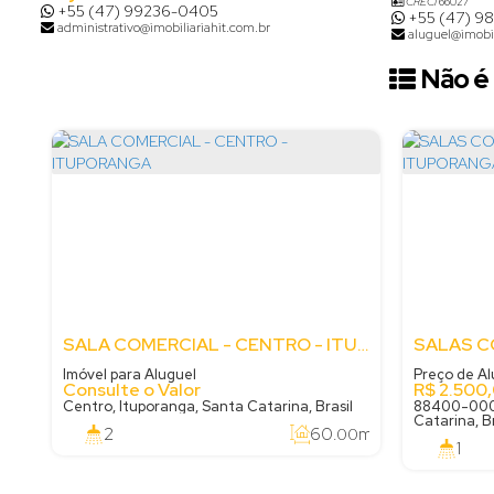
CRECI
66027
+55 (47) 99236-0405
+55 (47) 9
administrativo@imobiliariahit.com.br
aluguel@imobil
Não é 
SALA COMERCIAL - CENTRO - ITUPORANGA
Imóvel para Aluguel
Preço de Al
Consulte o Valor
R$
2.500
Centro, Ituporanga, Santa Catarina, Brasil
88400-000,
Catarina, Br
2
60
m²
.00
1