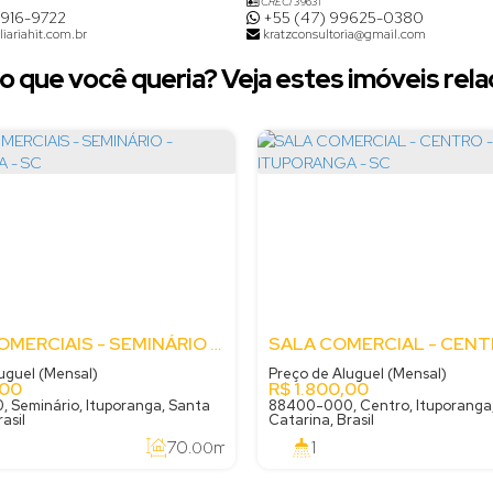
CRECI
39631
8916-9722
+55 (47) 99625-0380
iariahit.com.br
kratzconsultoria@gmail.com
o que você queria? Veja estes imóveis rela
SALAS COMERCIAIS - SEMINÁRIO - ITUPORANGA - SC
uguel (Mensal)
Preço de Aluguel (Mensal)
,00
R$
1.800,00
 Seminário, Ituporanga, Santa
88400-000, Centro, Ituporanga
asil
Catarina, Brasil
70
m²
1
.00