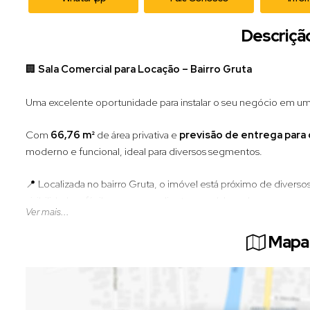
Descriçã
🏢
Sala Comercial para Locação – Bairro Gruta
Uma excelente oportunidade para instalar o seu negócio em um
Com
66,76 m²
de área privativa e
previsão de entrega par
moderno e funcional, ideal para diversos segmentos.
📍 Localizada no bairro Gruta, o imóvel está próximo de divers
visibilidade e fácil acesso para clientes e colaboradores.
Ver mais...
Se você busca um espaço para expandir sua empresa ou inicia
Mapa 
(Valor sujeito a alteração sem aviso prévio)
📲
Entre em contato para mais informações e agende uma