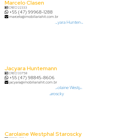
Marcelo Clasen
CRECI
22333
+55 (47) 99968-1288
marcelo@imobiliariahit.com.br
Jacyara Huntemann
CRECI
33758
+55 (47) 98845-8606
jacyara@imobiliariahit.com.br
Carolaine Westphal Staroscky