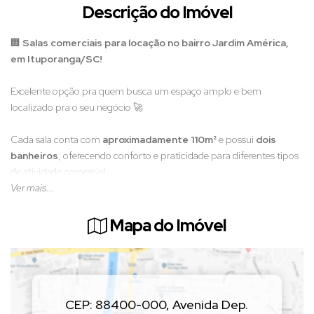
Descrição do Imóvel
🏢
Salas comerciais para locação no bairro Jardim América,
em Ituporanga/SC!
Excelente opção pra quem busca um espaço amplo e bem
localizado pra o seu negócio 🚀
Cada sala conta com
aproximadamente 110m²
e possui
dois
banheiros
, oferecendo conforto e praticidade para diferentes tipos
de atividade comercial.
Ver mais...
📍 Localização estratégica, em uma região de fácil acesso e com
ótimo fluxo.
Mapa do Imóvel
📲
Entre em contato com a Hit Imóveis e venha conhecer
essas salas!
CEP: 88400-000
,
Avenida Dep.