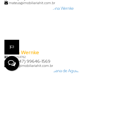
mateus@imobiliariahit.com.br
Karina Wernke
CRECI
54762
+55 (47) 99646-1569
karina@imobiliariahit.com.br
Lauana de Aguiar Clasen
+55 (47) 99926-7624
financeiro@imobiliariahit.com.br