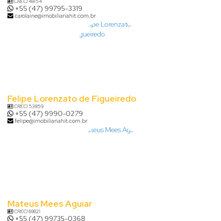
CRECI
48154
+55 (47) 99795-3319
carolaine@imobiliariahit.com.br
Felipe Lorenzato de Figueiredo
CRECI
53859
+55 (47) 9990-0279
felipe@imobiliariahit.com.br
Mateus Mees Aguiar
CRECI
69821
+55 (47) 99735-0368