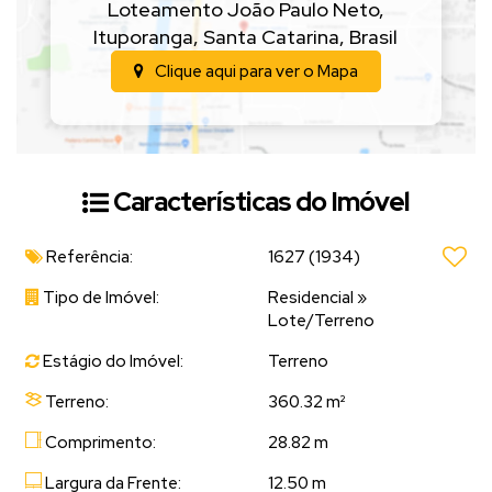
Loteamento João Paulo Neto
,
Ituporanga
,
Santa Catarina
,
Brasil
Clique aqui para ver o
Mapa
Características do Imóvel
Referência:
1627
(1934)
Tipo de Imóvel:
Residencial
»
Lote/Terreno
Estágio do Imóvel:
Terreno
Terreno:
360.32 m²
Comprimento:
28.82 m
Largura da Frente:
12.50 m