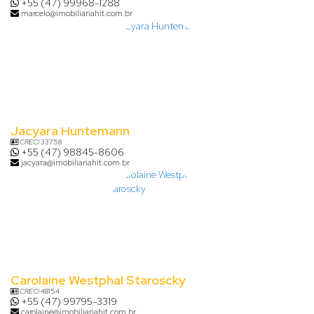
+55 (47) 99968-1288
marcelo@imobiliariahit.com.br
Jacyara Huntemann
CRECI
33758
+55 (47) 98845-8606
jacyara@imobiliariahit.com.br
Carolaine Westphal Staroscky
CRECI
48154
+55 (47) 99795-3319
carolaine@imobiliariahit.com.br