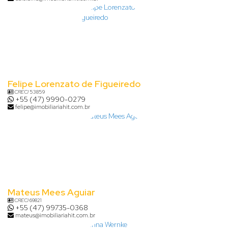
Felipe Lorenzato de Figueiredo
CRECI
53859
+55 (47) 9990-0279
felipe@imobiliariahit.com.br
Mateus Mees Aguiar
CRECI
69821
+55 (47) 99735-0368
mateus@imobiliariahit.com.br