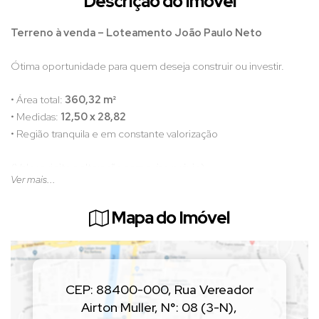
Descrição do Imóvel
Terreno à venda – Loteamento João Paulo Neto
Ótima oportunidade para quem deseja construir ou investir.
• Área total:
360,32 m²
• Medidas:
12,50 x 28,82
• Região tranquila e em constante valorização
(Valor sujeito a alteração sem aviso prévio)
Ver mais...
📲 Entre em contato para mais informações e agende uma visita!
Mapa do Imóvel
CEP: 88400-000
,
Rua Vereador
Airton Muller
,
N°:
08 (3-N)
,