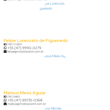
Felipe Lorenzato de Figueiredo
CRECI
53859
+55 (47) 9990-0279
felipe@imobiliariahit.com.br
Mateus Mees Aguiar
CRECI
69821
+55 (47) 99735-0368
mateus@imobiliariahit.com.br