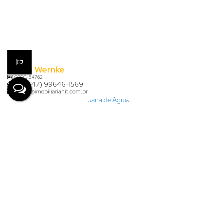
Karina Wernke
CRECI
54762
+55 (47) 99646-1569
karina@imobiliariahit.com.br
Lauana de Aguiar Clasen
+55 (47) 99926-7624
financeiro@imobiliariahit.com.br