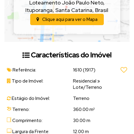
Loteamento João Paulo Neto
,
Ituporanga
,
Santa Catarina
,
Brasil
Clique aqui para ver o
Mapa
Características do Imóvel
Referência:
1610
(1917)
Tipo de Imóvel:
Residencial
»
Lote/Terreno
Estágio do Imóvel:
Terreno
Terreno:
360.00 m²
Comprimento:
30.00 m
Largura da Frente:
12.00 m