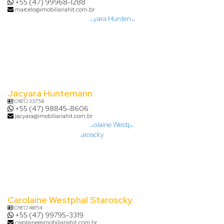
+55 (47) 99968-1288
marcelo@imobiliariahit.com.br
Jacyara Huntemann
CRECI
33758
+55 (47) 98845-8606
jacyara@imobiliariahit.com.br
Carolaine Westphal Staroscky
CRECI
48154
+55 (47) 99795-3319
carolaine@imobiliariahit.com.br