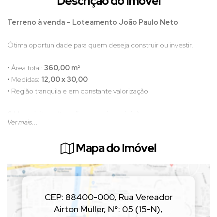
Descrição do Imóvel
Terreno à venda – Loteamento João Paulo Neto
Ótima oportunidade para quem deseja construir ou investir.
• Área total:
360,00 m²
• Medidas:
12,00 x 30,00
• Região tranquila e em constante valorização
(Valor sujeito a alteração sem aviso prévio)
Ver mais...
📲 Entre em contato para mais informações e agende uma visita!
Mapa do Imóvel
CEP: 88400-000
,
Rua Vereador
Airton Muller
,
N°:
05 (15-N)
,