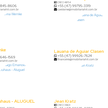
CRECI
48154
8845-8606
+55 (47) 99795-3319
iariahit.com.br
carolaine@imobiliariahit.com.br
nke
Lauana de Aguiar Clasen
+55 (47) 99926-7624
9646-1569
financeiro@imobiliariahit.com.br
ariahit.com.br
uhaus - ALUGUEL
Jean Kratz
CRECI
39631