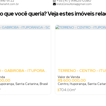
8916-9722
+55 (47) 99625-0380
iariahit.com.br
kratzconsultoria@gmail.com
o que você queria? Veja estes imóveis rela
TERRENO - GABIROBA - ITUPORANGA - SC
enda
Valor de Venda
00,00
R$
600.000,00
tuporanga, Santa Catarina, Brasil
Centro, Ituporanga, Santa Catari
²
704
m²
.00