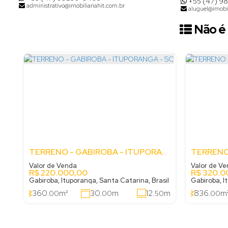
+55 (47) 9
administrativo@imobiliariahit.com.br
aluguel@imobil
Não é 
TERRENO - GABIROBA - ITUPORANGA - SC
Valor de Venda
Valor de V
R$
220.000,00
R$
320.0
Gabiroba, Ituporanga, Santa Catarina, Brasil
Gabiroba, I
360
m²
30
m
12
m
836
m
.00
.00
.50
.00