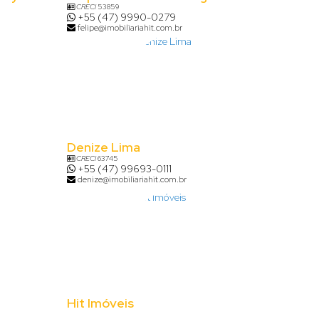
CRECI
53859
+55 (47) 9990-0279
felipe@imobiliariahit.com.br
Denize Lima
CRECI
63745
+55 (47) 99693-0111
denize@imobiliariahit.com.br
Hit Imóveis