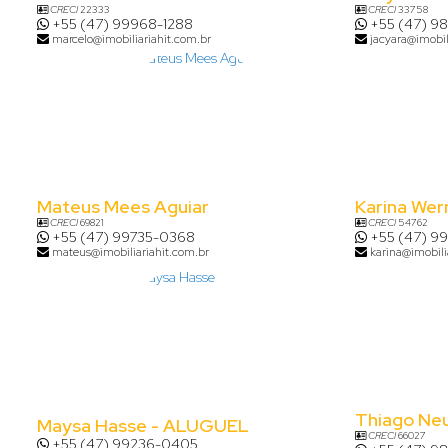
CRECI
22333
CRECI
33758
+55 (47) 99968-1288
+55 (47) 9
marcelo@imobiliariahit.com.br
jacyara@imobil
Mateus Mees Aguiar
Karina Wer
CRECI
69821
CRECI
54762
+55 (47) 99735-0368
+55 (47) 9
mateus@imobiliariahit.com.br
karina@imobili
Thiago Ne
Maysa Hasse - ALUGUEL
CRECI
66027
+55 (47) 99236-0405