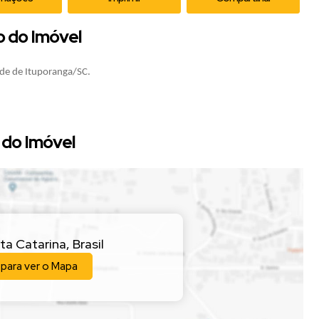
o do Imóvel
ade de Ituporanga/SC.
do Imóvel
ta Catarina
,
Brasil
 para ver o
Mapa