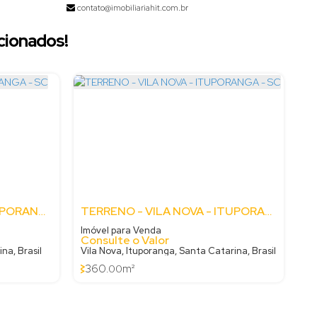
contato@imobiliariahit.com.br
cionados!
TERRENO - CENTRO - ITUPORANGA - SC
TERRENO - VILA NOVA - ITUPORANGA - SC
Imóvel para Venda
Consulte o Valor
na, Brasil
Vila Nova, Ituporanga, Santa Catarina, Brasil
360
m²
.00