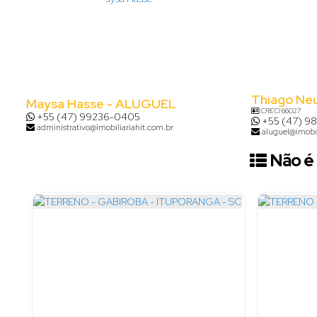
Thiago Ne
Maysa Hasse - ALUGUEL
CRECI
66027
+55 (47) 99236-0405
+55 (47) 9
administrativo@imobiliariahit.com.br
aluguel@imobil
Não é 