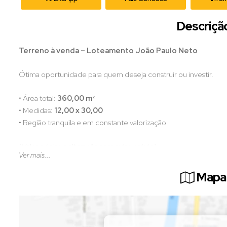
Descriçã
Terreno à venda – Loteamento João Paulo Neto
Ótima oportunidade para quem deseja construir ou investir.
• Área total:
360,00 m²
• Medidas:
12,00 x 30,00
• Região tranquila e em constante valorização
(Valor sujeito a alteração sem aviso prévio)
Ver mais...
📲 Entre em contato para mais informações e agende uma visita
Mapa 