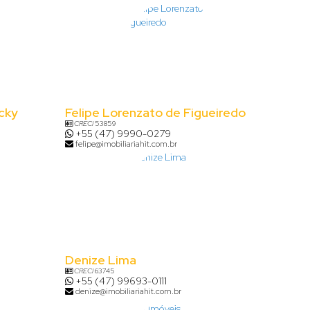
cky
Felipe Lorenzato de Figueiredo
CRECI
53859
+55 (47) 9990-0279
felipe@imobiliariahit.com.br
Denize Lima
CRECI
63745
+55 (47) 99693-0111
denize@imobiliariahit.com.br