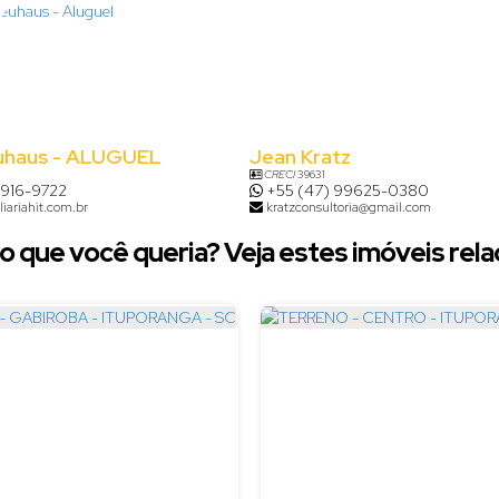
uhaus - ALUGUEL
Jean Kratz
CRECI
39631
8916-9722
+55 (47) 99625-0380
iariahit.com.br
kratzconsultoria@gmail.com
o que você queria? Veja estes imóveis rela