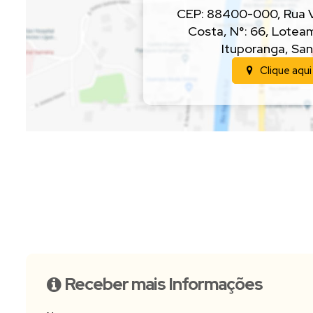
CEP: 88400-000
,
Rua 
Costa
,
N°:
66
,
Loteam
Ituporanga
,
San
Clique aqui
Receber mais Informações