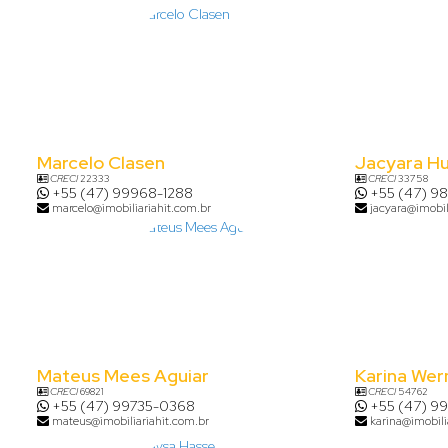
Marcelo Clasen
Jacyara H
CRECI
22333
CRECI
33758
+55 (47) 99968-1288
+55 (47) 9
marcelo@imobiliariahit.com.br
jacyara@imobil
Mateus Mees Aguiar
Karina Wer
CRECI
69821
CRECI
54762
+55 (47) 99735-0368
+55 (47) 9
mateus@imobiliariahit.com.br
karina@imobili