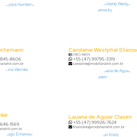
untemann
Carolaine Westphal Staros
CRECI
48154
8845-8606
+55 (47) 99795-3319
iariahit.com.br
carolaine@imobiliariahit.com.br
nke
Lauana de Aguiar Clasen
+55 (47) 99926-7624
9646-1569
financeiro@imobiliariahit.com.br
ariahit.com.br