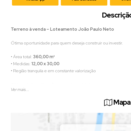
Descriçã
Terreno à venda – Loteamento João Paulo Neto
Ótima oportunidade para quem deseja construir ou investir.
• Área total:
360,00 m²
• Medidas:
12,00 x 30,00
• Região tranquila e em constante valorização
(Valor sujeito a alteração sem aviso prévio)
Ver mais...
📲 Entre em contato para mais informações e agende uma visita
Mapa 