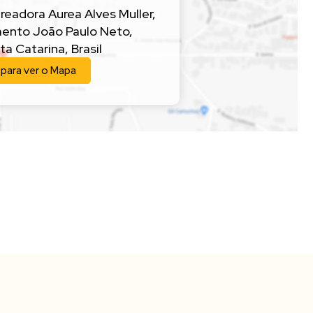
readora Aurea Alves Muller
,
ento João Paulo Neto
,
ta Catarina
,
Brasil
 para ver o
Mapa