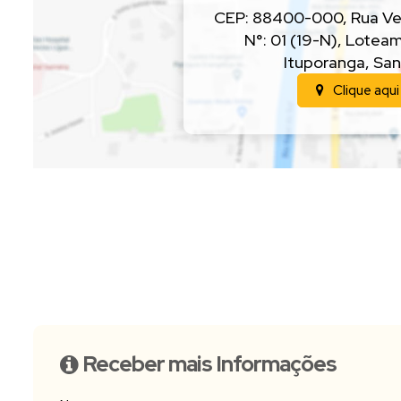
CEP: 88400-000
,
Rua Ve
N°:
01 (19-N)
,
Loteam
Ituporanga
,
San
Clique aqui
Receber mais Informações