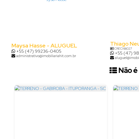
Thiago Ne
Maysa Hasse - ALUGUEL
CRECI
66027
+55 (47) 99236-0405
+55 (47) 9
administrativo@imobiliariahit.com.br
aluguel@imobil
Não é 