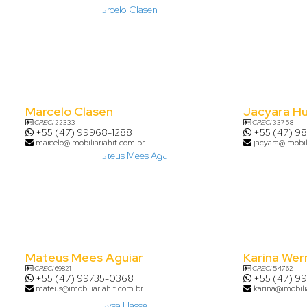
Marcelo Clasen
Jacyara H
CRECI
22333
CRECI
33758
+55 (47) 99968-1288
+55 (47) 9
marcelo@imobiliariahit.com.br
jacyara@imobil
Mateus Mees Aguiar
Karina Wer
CRECI
69821
CRECI
54762
+55 (47) 99735-0368
+55 (47) 9
mateus@imobiliariahit.com.br
karina@imobili