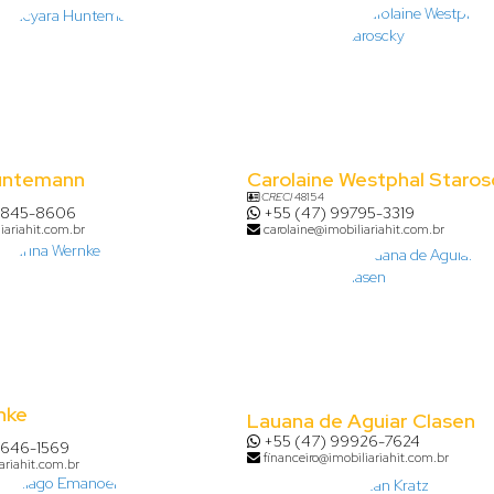
untemann
Carolaine Westphal Staros
CRECI
48154
8845-8606
+55 (47) 99795-3319
iariahit.com.br
carolaine@imobiliariahit.com.br
nke
Lauana de Aguiar Clasen
+55 (47) 99926-7624
9646-1569
financeiro@imobiliariahit.com.br
ariahit.com.br