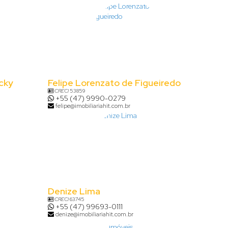
cky
Felipe Lorenzato de Figueiredo
CRECI
53859
+55 (47) 9990-0279
felipe@imobiliariahit.com.br
Denize Lima
CRECI
63745
+55 (47) 99693-0111
denize@imobiliariahit.com.br