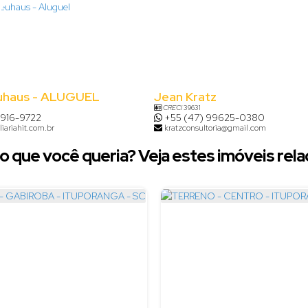
uhaus - ALUGUEL
Jean Kratz
CRECI
39631
8916-9722
+55 (47) 99625-0380
iariahit.com.br
kratzconsultoria@gmail.com
o que você queria? Veja estes imóveis rela