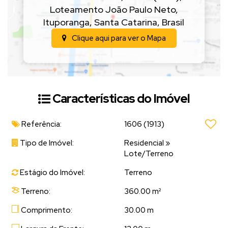
Loteamento João Paulo Neto
,
Ituporanga
,
Santa Catarina
,
Brasil
Clique aqui para ver o
Mapa
Características do Imóvel
Referência:
1606
(1913)
Tipo de Imóvel:
Residencial
»
Lote/Terreno
Estágio do Imóvel:
Terreno
Terreno:
360.00 m²
Comprimento:
30.00 m