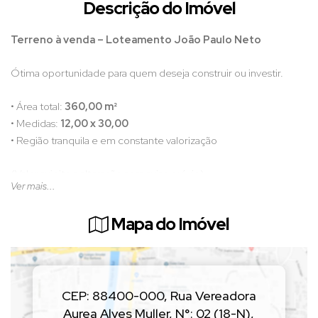
Descrição do Imóvel
Terreno à venda – Loteamento João Paulo Neto
Ótima oportunidade para quem deseja construir ou investir.
• Área total:
360,00 m²
• Medidas:
12,00 x 30,00
• Região tranquila e em constante valorização
(Valor sujeito a alteração sem aviso prévio)
Ver mais...
📲 Entre em contato para mais informações e agende uma visita!
Mapa do Imóvel
CEP: 88400-000
,
Rua Vereadora
Aurea Alves Muller
,
N°:
02 (18-N)
,