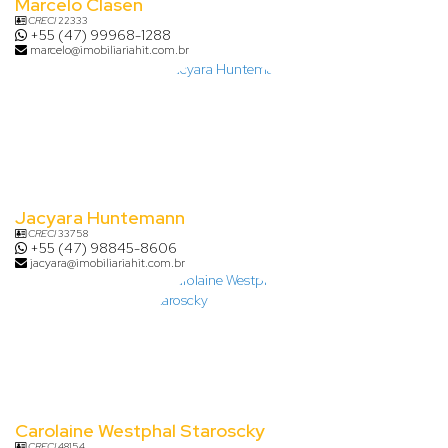
Marcelo Clasen
CRECI
22333
+55 (47) 99968-1288
marcelo@imobiliariahit.com.br
Jacyara Huntemann
CRECI
33758
+55 (47) 98845-8606
jacyara@imobiliariahit.com.br
Carolaine Westphal Staroscky
CRECI
48154