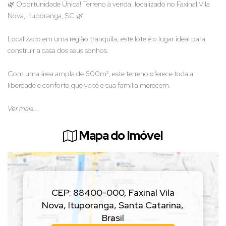
🌿 Oportunidade Única! Terreno à venda, localizado no Faxinal Vila
Nova, Ituporanga, SC 🌿
Localizado em uma região tranquila, este lote é o lugar ideal para
construir a casa dos seus sonhos.
Com uma área ampla de 600m², este terreno oferece toda a
liberdade e conforto que você e sua família merecem.
📞 Entre em contato agora mesmo e garanta essa oportunidade
Ver mais...
única de investir no seu futuro.
Mapa do Imóvel
CEP: 88400-000
,
Faxinal Vila
Nova
,
Ituporanga
,
Santa Catarina
,
Brasil