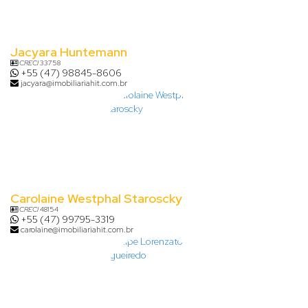
Jacyara Huntemann
CRECI
33758
+55 (47) 98845-8606
jacyara@imobiliariahit.com.br
Carolaine Westphal Staroscky
CRECI
48154
+55 (47) 99795-3319
carolaine@imobiliariahit.com.br