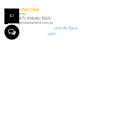
Karina Wernke
CRECI
54762
+55 (47) 99646-1569
karina@imobiliariahit.com.br
Lauana de Aguiar Clasen
+55 (47) 99926-7624
financeiro@imobiliariahit.com.br
Denize Lima