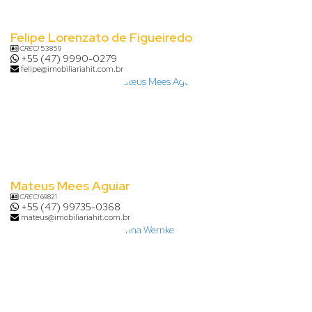
Felipe Lorenzato de Figueiredo
CRECI
53859
+55 (47) 9990-0279
felipe@imobiliariahit.com.br
Mateus Mees Aguiar
CRECI
69821
+55 (47) 99735-0368
mateus@imobiliariahit.com.br