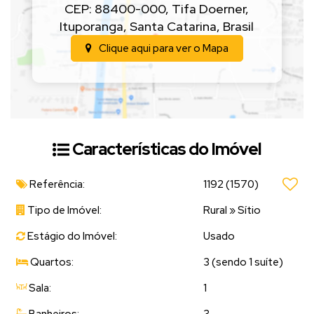
CEP: 88400-000
,
Tifa Doerner
,
Ituporanga
,
Santa Catarina
,
Brasil
Clique aqui para ver o
Mapa
Características do Imóvel
Referência:
1192
(1570)
Tipo de Imóvel:
Rural
»
Sítio
Estágio do Imóvel:
Usado
Quartos:
3 (sendo 1 suíte)
Sala:
1
Banheiros:
3