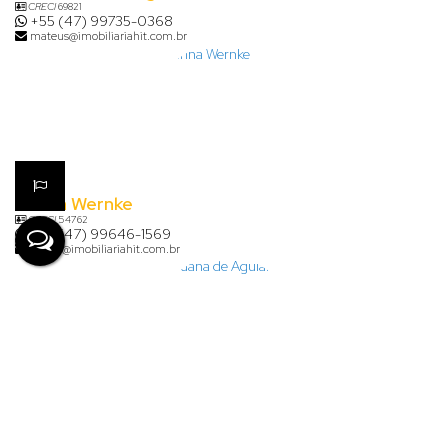
CRECI
69821
+55 (47) 99735-0368
mateus@imobiliariahit.com.br
Karina Wernke
CRECI
54762
+55 (47) 99646-1569
karina@imobiliariahit.com.br
Lauana de Aguiar Clasen
+55 (47) 99926-7624