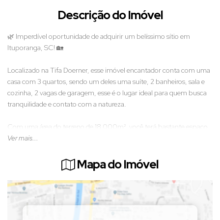
Descrição do Imóvel
🌿 Imperdível oportunidade de adquirir um belíssimo sítio em
Ituporanga, SC! 🏡
Localizado na Tifa Doerner, esse imóvel encantador conta com uma
casa com 3 quartos, sendo um deles uma suíte, 2 banheiros, sala e
cozinha, 2 vagas de garagem, esse é o lugar ideal para quem busca
tranquilidade e contato com a natureza.
Com uma área do terreno de 18.000m², você terá bastante espaço
para aproveitar ao ar livre e desfrutar de momentos especiais com a
Ver mais...
família e amigos. Além disso, possui uma bela piscina e área de
festas, perfeita para reunir a todos em momentos de lazer.
Mapa do Imóvel
Não perca essa oportunidade única de investir em um imóvel rural
dos seus sonhos! Entre em contato conosco para mais informações
e agende uma visita. Seu novo lar está te esperando em Ituporanga.
🌳🏠