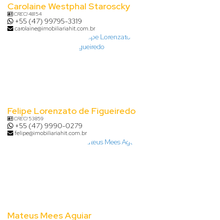
Carolaine Westphal Staroscky
CRECI
48154
+55 (47) 99795-3319
carolaine@imobiliariahit.com.br
Felipe Lorenzato de Figueiredo
CRECI
53859
+55 (47) 9990-0279
felipe@imobiliariahit.com.br
Mateus Mees Aguiar