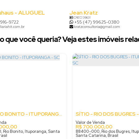
uhaus - ALUGUEL
Jean Kratz
CRECI
39631
8916-9722
+55 (47) 99625-0380
iariahit.com.br
kratzconsultoria@gmail.com
o que você queria? Veja estes imóveis rela
SÍTIO - RIO BONITO - ITUPORANGA - SC
enda
Valor de Venda
.000,00
R$
700.000,00
Rio Bonito, Ituporanga, Santa
88400-000, Rio dos Bugres, Itu
asil
Santa Catarina, Brasil