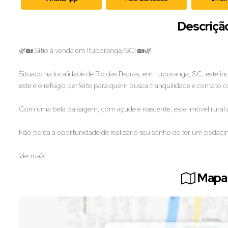
Descriçã
🌿🏡 Sítio à venda em Ituporanga/SC! 🏡🌿
Situado na localidade de Rio das Pedras, em Ituporanga, SC, este inc
este é o refúgio perfeito para quem busca tranquilidade e contato 
Com uma bela paisagem, com açude e nascente, este imóvel rural 
Não perca a oportunidade de realizar o seu sonho de ter um pedaci
📞 Entre em contato para mais informações e agende uma visita!
Ver mais...
Mapa 