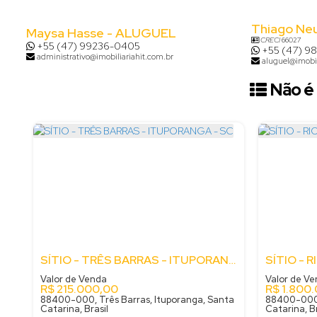
Thiago Ne
Maysa Hasse - ALUGUEL
CRECI
66027
+55 (47) 99236-0405
+55 (47) 9
administrativo@imobiliariahit.com.br
aluguel@imobil
Não é 
SÍTIO - TRÊS BARRAS - ITUPORANGA - SC
Valor de Venda
Valor de V
R$
215.000,00
R$
1.800
88400-000, Três Barras, Ituporanga, Santa
88400-000, 
Catarina, Brasil
Catarina, Br