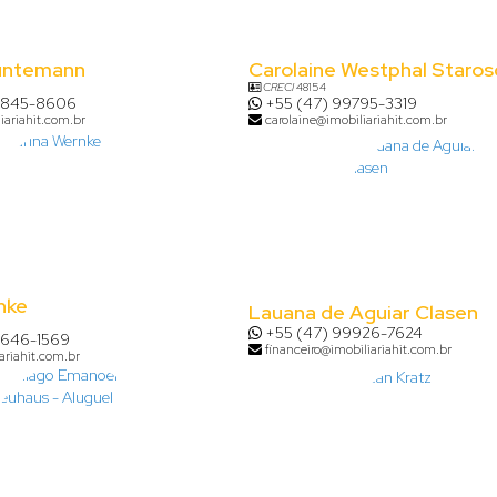
untemann
Carolaine Westphal Staros
CRECI
48154
8845-8606
+55 (47) 99795-3319
iariahit.com.br
carolaine@imobiliariahit.com.br
nke
Lauana de Aguiar Clasen
+55 (47) 99926-7624
9646-1569
financeiro@imobiliariahit.com.br
ariahit.com.br