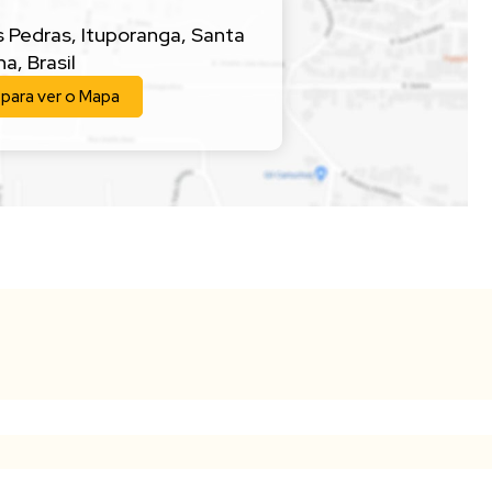
s Pedras
,
Ituporanga
,
Santa
na
,
Brasil
 para ver o
Mapa