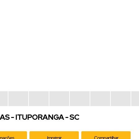
RAS - ITUPORANGA - SC
rmações
Imprimir
Compartilhar