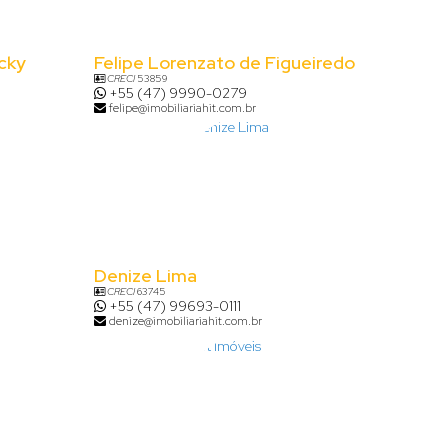
cky
Felipe Lorenzato de Figueiredo
CRECI
53859
+55 (47) 9990-0279
felipe@imobiliariahit.com.br
Denize Lima
CRECI
63745
+55 (47) 99693-0111
denize@imobiliariahit.com.br