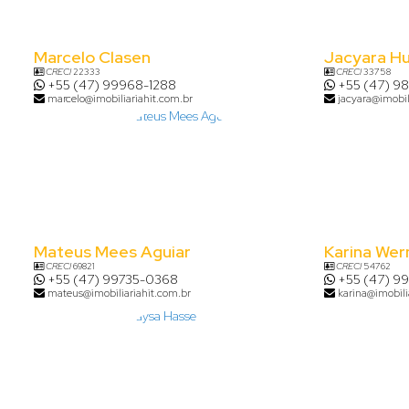
Marcelo Clasen
Jacyara H
CRECI
22333
CRECI
33758
+55 (47) 99968-1288
+55 (47) 9
marcelo@imobiliariahit.com.br
jacyara@imobil
Mateus Mees Aguiar
Karina Wer
CRECI
69821
CRECI
54762
+55 (47) 99735-0368
+55 (47) 9
mateus@imobiliariahit.com.br
karina@imobili