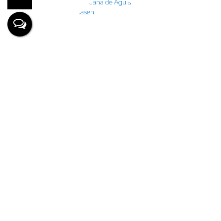
Lauana de Aguiar Clasen
+55 (47) 99926-7624
financeiro@imobiliariahit.com.br
Denize Lima
CRECI
63745
+55 (47) 99693-0111
denize@imobiliariahit.com.br