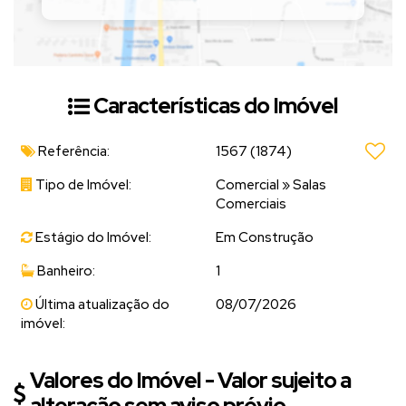
Ambientes novos, ideais para comércio, escritório ou prestação
de serviços.
(Valor sujeito a alteração sem aviso prévio)
Características do Imóvel
📲 Entre em contato para mais informações e agende uma visita!
Referência:
1567
(1874)
Tipo de Imóvel:
Comercial
»
Salas
Comerciais
Estágio do Imóvel:
Em Construção
Banheiro:
1
Última atualização do
08/07/2026
imóvel:
Valores do Imóvel - Valor sujeito a
alteração sem aviso prévio.