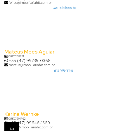
felipe@imobiliariahit.com.br
Mateus Mees Aguiar
CRECI
69821
+55 (47) 99735-0368
mateus@imobiliariahit.com.br
Karina Wernke
CRECI
54762
+55 (47) 99646-1569
karina@imobiliariahit.com.br