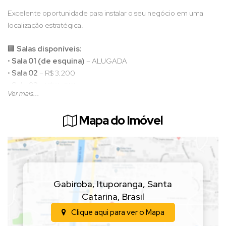
Excelente oportunidade para instalar o seu negócio em uma
localização estratégica.
🏢
Salas disponíveis:
•
Sala 01 (de esquina)
– ALUGADA
•
Sala 02
– R$ 3.200
•
Sala 03
– R$ 2.700
Ver mais...
🏠
Apartamento para locação
Mapa do Imóvel
• Valor:
R$ 2.700,00
O imóvel conta com:
• 2 quartos
• Sala e cozinha conjugadas
• Lavação coberta
Gabiroba
,
Ituporanga
,
Santa
• 1 banheiro
Catarina
,
Brasil
• Aproximadamente 60m²
Clique aqui para ver o
Mapa