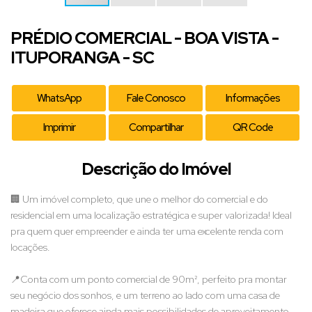
PRÉDIO COMERCIAL - BOA VISTA -
ITUPORANGA - SC
WhatsApp
Fale Conosco
Informações
Imprimir
Compartilhar
QR Code
Descrição do Imóvel
🏢 Um imóvel completo, que une o melhor do comercial e do
residencial em uma localização estratégica e super valorizada! Ideal
pra quem quer empreender e ainda ter uma excelente renda com
locações.
📍Conta com um ponto comercial de 90m², perfeito pra montar
seu negócio dos sonhos, e um terreno ao lado com uma casa de
madeira que oferece ainda mais possibilidades de aproveitamento.