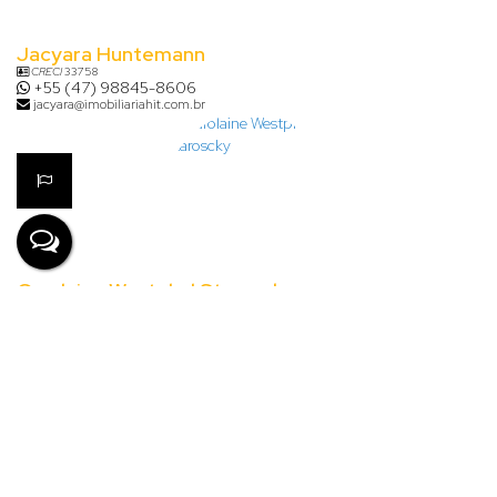
Jacyara Huntemann
CRECI
33758
+55 (47) 98845-8606
jacyara@imobiliariahit.com.br
Carolaine Westphal Staroscky
CRECI
48154
+55 (47) 99795-3319
carolaine@imobiliariahit.com.br