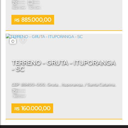
Terreno:
Frente:
.50
.50
602
m²
32
m
885.000,00
R$
TERRENO - GRUTA - ITUPORANGA
- SC
CEP: 88400-000
,
Gruta
,
Ituporanga
,
Santa Catarina
,
Brasil
Terreno:
.00
360
m²
160.000,00
R$