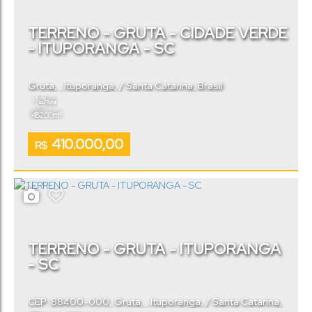
TERRENO - GRUTA - CIDADE VERDE
- ITUPORANGA - SC
Gruta
,
Ituporanga
,
Santa Catarina
,
Brasil
Total:
.00
482
m²
410.000,00
R$
TERRENO - GRUTA - ITUPORANGA
- SC
CEP: 88400-000
,
Gruta
,
Ituporanga
,
Santa Catarina
,
Brasil