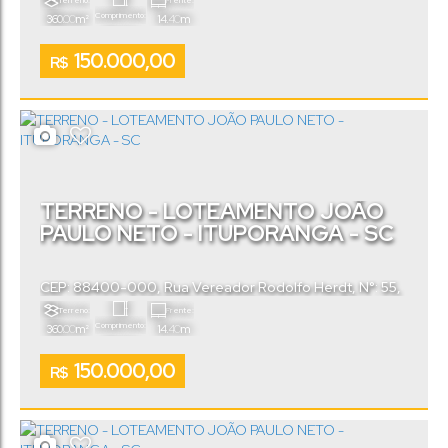
Terreno:
Frente:
Catarina
,
Brasil
Comprimento:
.00
.40
360
m²
14
m
.00
25
m
150.000,00
R$
TERRENO - LOTEAMENTO JOÃO
PAULO NETO - ITUPORANGA - SC
CEP: 88400-000
,
Rua Vereador Rodolfo Herdt
,
N°:
55
,
Loteamento João Paulo Neto
,
Ituporanga
,
Santa
Terreno:
Frente:
Catarina
,
Brasil
Comprimento:
.00
.40
360
m²
14
m
.00
25
m
150.000,00
R$