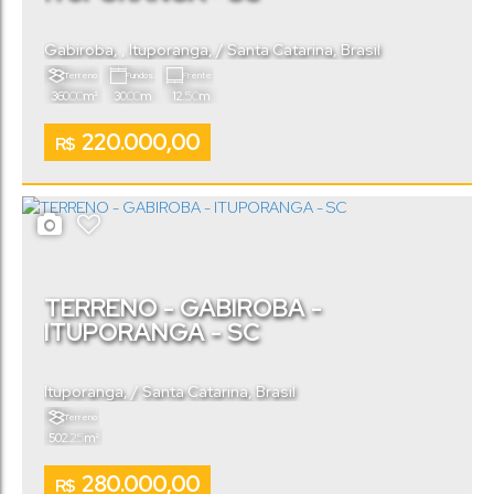
Gabiroba
,
Ituporanga
,
Santa Catarina
,
Brasil
Terreno:
Fundos:
Frente:
.00
.00
.50
360
m²
30
m
12
m
220.000,00
R$
TERRENO - GABIROBA -
ITUPORANGA - SC
Ituporanga
,
Santa Catarina
,
Brasil
Terreno:
.25
502
m²
280.000,00
R$