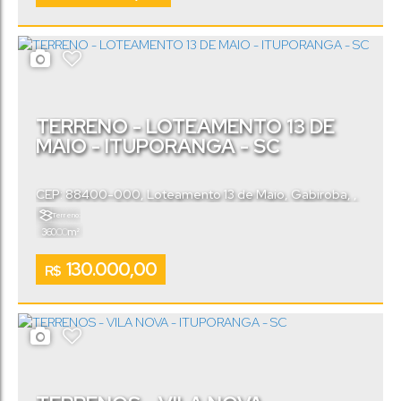
TERRENO - LOTEAMENTO 13 DE
MAIO - ITUPORANGA - SC
CEP: 88400-000
,
Loteamento 13 de Maio
,
Gabiroba
,
Ituporanga
,
Santa Catarina
,
Brasil
Terreno:
.00
360
m²
130.000,00
R$