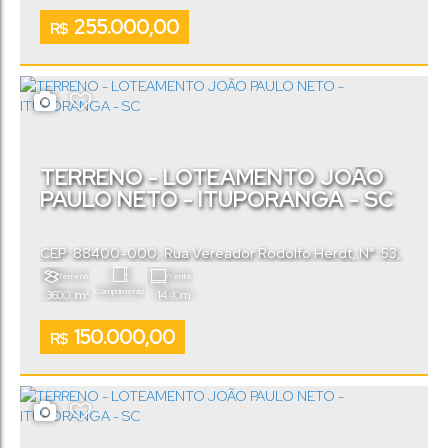
255.000,00
R$
TERRENO - LOTEAMENTO JOÃO
PAULO NETO - ITUPORANGA - SC
CEP: 88400-000
,
Rua Vereador Rodolfo Herdt
,
N°:
53
,
Loteamento João Paulo Neto
,
Ituporanga
,
Santa
Terreno:
Frente:
Catarina
,
Brasil
Comprimento:
.00
.40
360
m²
14
m
.00
25
m
150.000,00
R$