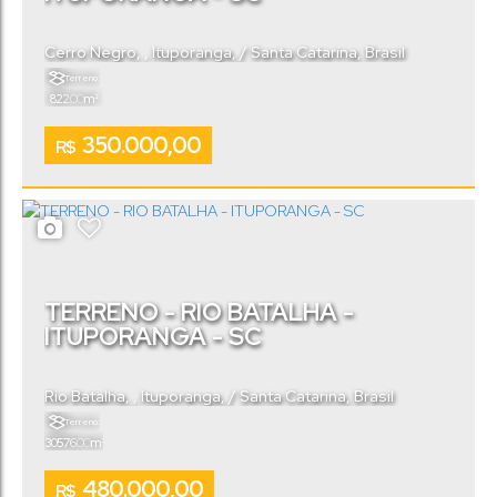
Cerro Negro
,
Ituporanga
,
Santa Catarina
,
Brasil
Terreno:
.00
822
m²
350.000,00
R$
TERRENO - RIO BATALHA -
ITUPORANGA - SC
Rio Batalha
,
Ituporanga
,
Santa Catarina
,
Brasil
Terreno:
.00
30576
m²
480.000,00
R$