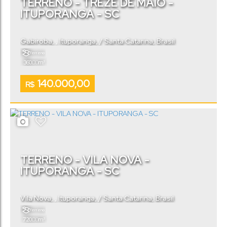
TERRENO - TREZE DE MAIO -
ITUPORANGA - SC
Gabiroba
,
Ituporanga
,
Santa Catarina
,
Brasil
Terreno:
.00
360
m²
140.000,00
R$
TERRENO - VILA NOVA -
ITUPORANGA - SC
Vila Nova
,
Ituporanga
,
Santa Catarina
,
Brasil
Terreno:
.00
720
m²