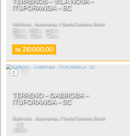
TERRENOS - VILA NOVA -
ITUPORANGA - SC
Vila Nova
,
Ituporanga
,
Santa Catarina
,
Brasil
Terreno:
Fundos:
Frente:
.60
.60
.00
443
m²
29
m
15
m
210.000,00
R$
TERRENO - GABIROBA -
ITUPORANGA - SC
Gabiroba
,
Ituporanga
,
Santa Catarina
,
Brasil
Útil:
.00
360
m²