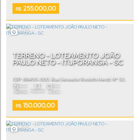
255.000,00
R$
TERRENO - LOTEAMENTO JOÃO
PAULO NETO - ITUPORANGA - SC
CEP: 88400-000
,
Rua Vereador Rodolfo Herdt
,
N°:
53
,
Loteamento João Paulo Neto
,
Ituporanga
,
Santa
Terreno:
Frente:
Catarina
,
Brasil
Comprimento:
.00
.40
360
m²
14
m
.00
25
m
150.000,00
R$