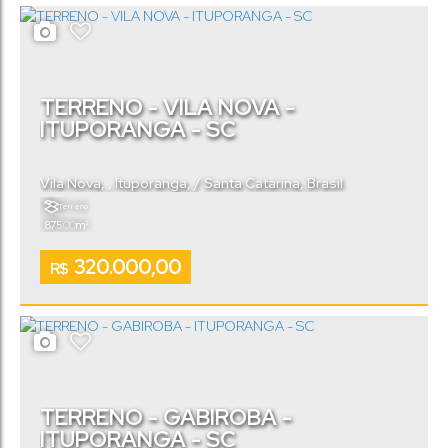
TERRENO - VILA NOVA -
ITUPORANGA - SC
Vila Nova
,
Ituporanga
,
Santa Catarina
,
Brasil
Terreno:
.00
875
m²
320.000,00
R$
TERRENO - GABIROBA -
ITUPORANGA - SC