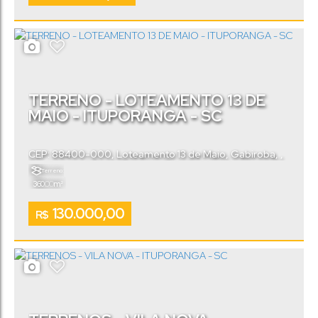
TERRENO - LOTEAMENTO 13 DE
MAIO - ITUPORANGA - SC
CEP: 88400-000
,
Loteamento 13 de Maio
,
Gabiroba
,
Ituporanga
,
Santa Catarina
,
Brasil
Terreno:
.00
360
m²
130.000,00
R$