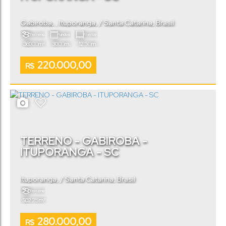
Gabiroba
,
Ituporanga
,
Santa Catarina
,
Brasil
Terreno:
Fundos:
Frente:
.00
.00
.50
360
m²
30
m
12
m
220.000,00
R$
TERRENO - GABIROBA -
ITUPORANGA - SC
Ituporanga
,
Santa Catarina
,
Brasil
Terreno:
.25
502
m²
280.000,00
R$