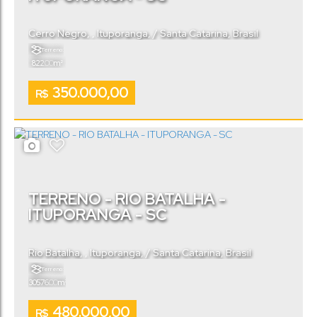
Cerro Negro
,
Ituporanga
,
Santa Catarina
,
Brasil
Terreno:
.00
822
m²
350.000,00
R$
TERRENO - RIO BATALHA -
ITUPORANGA - SC
Rio Batalha
,
Ituporanga
,
Santa Catarina
,
Brasil
Terreno:
.00
30576
m²
480.000,00
R$