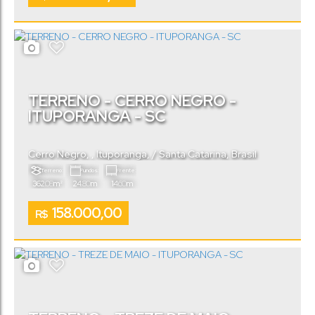
TERRENO - CERRO NEGRO -
ITUPORANGA - SC
Cerro Negro
,
Ituporanga
,
Santa Catarina
,
Brasil
Terreno:
Fundos:
Frente:
.08
.80
.60
362
m²
24
m
14
m
158.000,00
R$