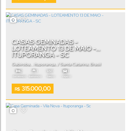
CASAS GEMINADAS -
LOTEAMENTO 13 DE MAIO -
ITUPORANGA - SC
Gabiroba
,
Ituporanga
,
Santa Catarina
,
Brasil
2
1
1
1
Dormitório(s)
Banheiro(s)
Sala(s)
Vaga(s)
Útil:
.00
57
m²
315.000,00
R$