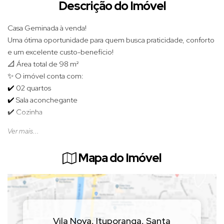
Descrição do Imóvel
Casa Geminada à venda!
Uma ótima oportunidade para quem busca praticidade, conforto
e um excelente custo-benefício!
📐 Área total de 98 m²
✨ O imóvel conta com:
✔️ 02 quartos
✔️ Sala aconchegante
✔️ Cozinha
✔️ Banheiro social
Ver mais...
✔️ Vaga de garagem
📍 Ideal para morar ou investir, em um ambiente funcional e
Mapa do Imóvel
acolhedor.
(Valor sujeito a alteração sem aviso prévio).
📲
Entre em contato para mais informações ou agendar
uma visita!
Vila Nova
,
Ituporanga
,
Santa