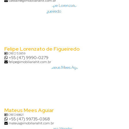
carolaine@imobiliariahit.com.br
Felipe Lorenzato de Figueiredo
CRECI
53859
+55 (47) 9990-0279
felipe@imobiliariahit.com.br
Mateus Mees Aguiar
CRECI
69821
+55 (47) 99735-0368
mateus@imobiliariahit.com.br