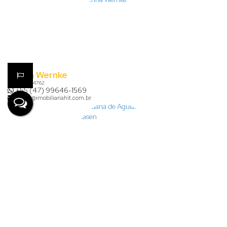
Karina Wernke
CRECI
54762
+55 (47) 99646-1569
karina@imobiliariahit.com.br
Lauana de Aguiar Clasen
+55 (47) 99926-7624
financeiro@imobiliariahit.com.br