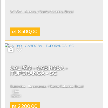
SC 350
,
Aurora
,
Santa Catarina
,
Brasil
8.500,00
R$
GALPÃO - GABIROBA -
ITUPORANGA - SC
Gabiroba
,
Ituporanga
,
Santa Catarina
,
Brasil
Útil:
.00
60
m²
2.200,00
R$