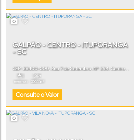
GALPÃO - CENTRO - ITUPORANGA
- SC
CEP: 88400-000
,
Rua 7 de Setembro
,
N°:
294
,
Centro
,
Ituporanga
,
Santa Catarina
,
Brasil
2
Útil:
.00
300
m²
Banheiro(s)
Consulte o Valor