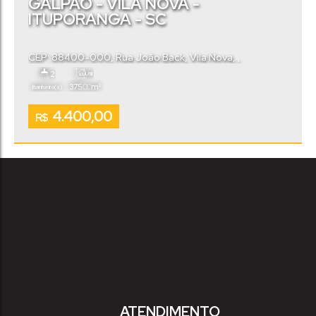
GALPÃO - VILA NOVA -
ITUPORANGA - SC
CEP: 88400-000
,
Rua João Back
,
Vila Nova
,
Ituporanga
,
Santa Catarina
,
Brasil
2
Útil:
.00
375
m²
Banheiro(s)
4.400,00
R$
ATENDIMENTO