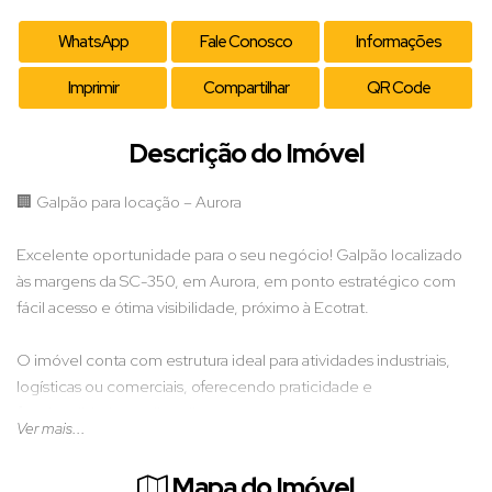
WhatsApp
Fale Conosco
Informações
Imprimir
Compartilhar
QR Code
Descrição do Imóvel
🏢 Galpão para locação – Aurora
Excelente oportunidade para o seu negócio! Galpão localizado
às margens da SC-350, em Aurora, em ponto estratégico com
fácil acesso e ótima visibilidade, próximo à Ecotrat.
O imóvel conta com estrutura ideal para atividades industriais,
logísticas ou comerciais, oferecendo praticidade e
funcionalidade no dia a dia.
Ver mais...
Características:
Mapa do Imóvel
• Amplo espaço de galpão