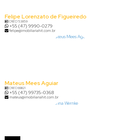
Felipe Lorenzato de Figueiredo
CRECI
53859
+55 (47) 9990-0279
felipe@imobiliariahit.com.br
Mateus Mees Aguiar
CRECI
69821
+55 (47) 99735-0368
mateus@imobiliariahit.com.br