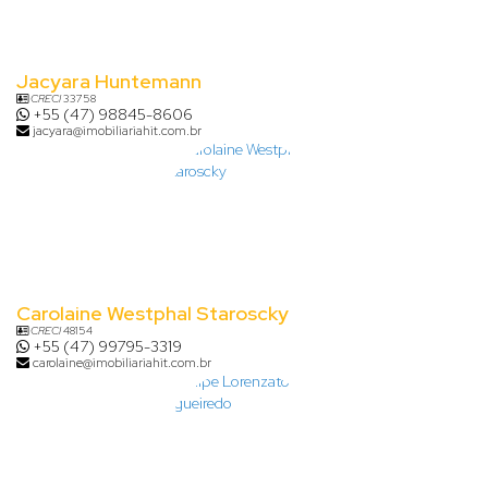
Jacyara Huntemann
CRECI
33758
+55 (47) 98845-8606
jacyara@imobiliariahit.com.br
Carolaine Westphal Staroscky
CRECI
48154
+55 (47) 99795-3319
carolaine@imobiliariahit.com.br