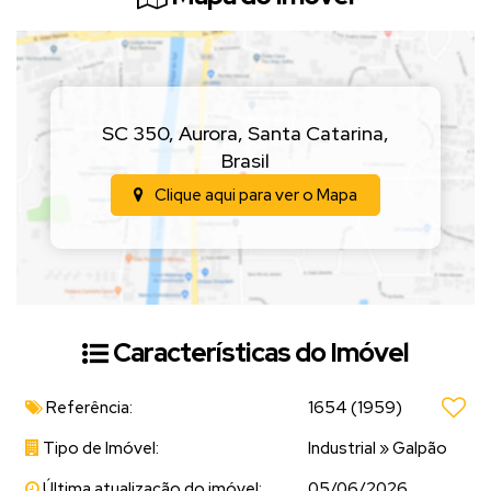
• 1 banheiro
• Copa
• Pátio para manobra e estacionamento
• Telhado tipo sanduíche, garantindo melhor isolamento térmico
• Portão eletrônico, trazendo mais segurança e comodidade
SC 350
,
Aurora
,
Santa Catarina
,
Brasil
Localização estratégica, facilitando o acesso de clientes,
Clique aqui para ver o
Mapa
fornecedores e transporte de cargas.
(Valor sujeito a alteração sem aviso prévio)
📲
Entre em contato para mais informações e agende
uma visita!
Características do Imóvel
Referência:
1654
(1959)
Tipo de Imóvel:
Industrial
»
Galpão
Última atualização do imóvel:
05/06/2026