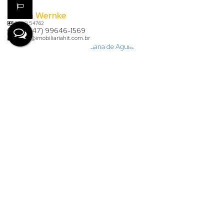
Karina Wernke
CRECI
54762
+55 (47) 99646-1569
karina@imobiliariahit.com.br
Lauana de Aguiar Clasen
+55 (47) 99926-7624
financeiro@imobiliariahit.com.br
Denize Lima