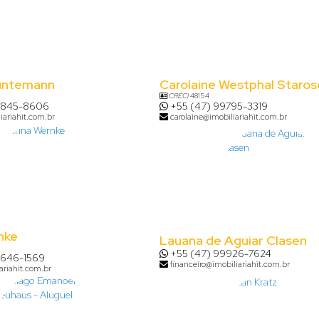
untemann
Carolaine Westphal Staros
CRECI
48154
8845-8606
+55 (47) 99795-3319
iariahit.com.br
carolaine@imobiliariahit.com.br
nke
Lauana de Aguiar Clasen
+55 (47) 99926-7624
9646-1569
financeiro@imobiliariahit.com.br
ariahit.com.br