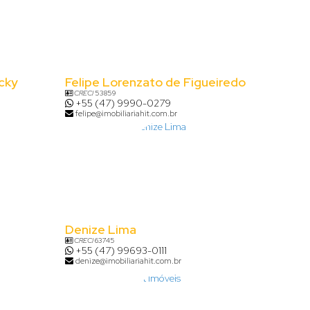
cky
Felipe Lorenzato de Figueiredo
CRECI
53859
+55 (47) 9990-0279
felipe@imobiliariahit.com.br
Denize Lima
CRECI
63745
+55 (47) 99693-0111
denize@imobiliariahit.com.br