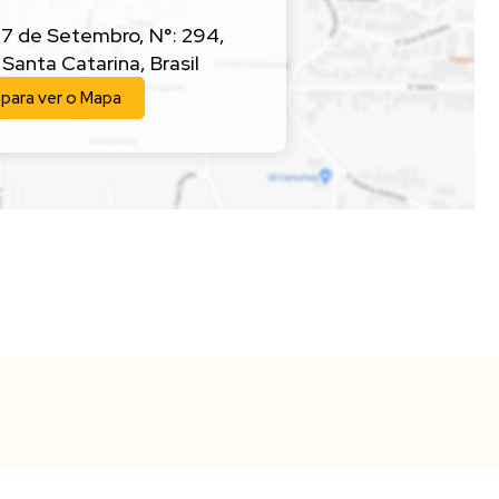
 7 de Setembro
,
N°:
294
,
,
Santa Catarina
,
Brasil
 para ver o
Mapa