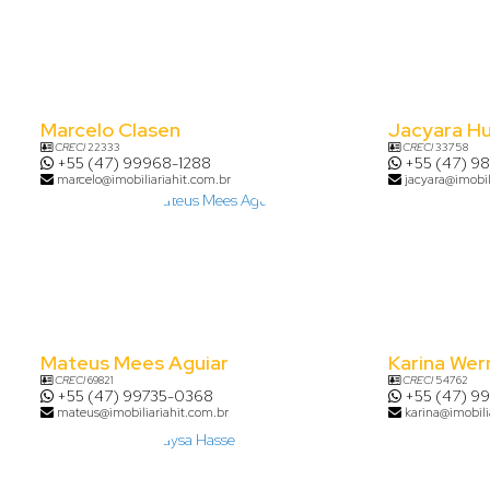
Marcelo Clasen
Jacyara H
CRECI
22333
CRECI
33758
+55 (47) 99968-1288
+55 (47) 9
marcelo@imobiliariahit.com.br
jacyara@imobil
Mateus Mees Aguiar
Karina Wer
CRECI
69821
CRECI
54762
+55 (47) 99735-0368
+55 (47) 9
mateus@imobiliariahit.com.br
karina@imobili