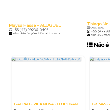
Thiago Ne
Maysa Hasse - ALUGUEL
CRECI
66027
+55 (47) 99236-0405
+55 (47) 9
administrativo@imobiliariahit.com.br
aluguel@imobil
Não é 
GALPÃO - VILA NOVA - ITUPORANGA - SC
Galpão - 