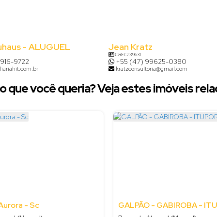
uhaus - ALUGUEL
Jean Kratz
CRECI
39631
8916-9722
+55 (47) 99625-0380
iariahit.com.br
kratzconsultoria@gmail.com
o que você queria? Veja estes imóveis rela
Aurora - Sc