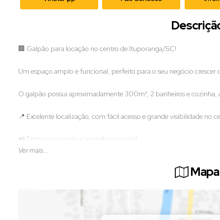
Descriçã
🏢 Galpão para locação no centro de Ituporanga/SC!
Um espaço amplo e funcional, perfeito para o seu negócio crescer 
O galpão possui aproximadamente 300m², 2 banheiros e cozinha, a
📍 Excelente localização, com fácil acesso e grande visibilidade no c
📲 Entre em contato e agende sua visita!
Ver mais...
Mapa 