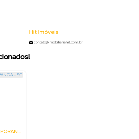
Hit Imóveis
contato@imobiliariahit.com.br
cionados!
GALPÃO - GABIROBA - ITUPORANGA - SC