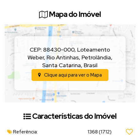
62,49m² de área construída.
Mapa do Imóvel
💰 Valores:
Unidade 01:
335 mil
Unidade 02:
350 mil (Vendida)
Unidade 03:
315 mil
📲 Entre em contato com a
Hit Imóveis
e agende sua visita para
CEP: 88430-000
,
Loteamento
conhecer de perto essas opções!
Weber
,
Rio Antinhas
,
Petrolândia
,
Santa Catarina
,
Brasil
Clique aqui para ver o
Mapa
Características do Imóvel
Referência:
1368
(1712)