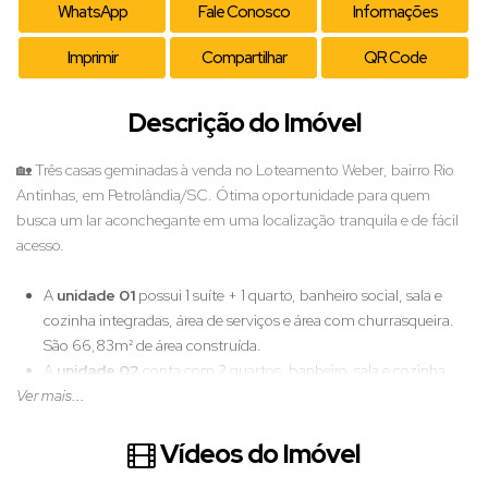
WhatsApp
Fale Conosco
Informações
Imprimir
Compartilhar
QR Code
Descrição do Imóvel
🏡 Três casas geminadas à venda no Loteamento Weber, bairro Rio
Antinhas, em Petrolândia/SC. Ótima oportunidade para quem
busca um lar aconchegante em uma localização tranquila e de fácil
acesso.
A
unidade 01
possui 1 suíte + 1 quarto, banheiro social, sala e
cozinha integradas, área de serviços e área com churrasqueira.
São 66,83m² de área construída.
A
unidade 02
conta com 2 quartos, banheiro, sala e cozinha
Ver mais...
integradas, área de serviços e espaço com churrasqueira. Possui
61,95m².
Já a
unidade 03
oferece 2 quartos, banheiro, sala e cozinha
Vídeos do Imóvel
integradas, área de serviços e área com churrasqueira. São