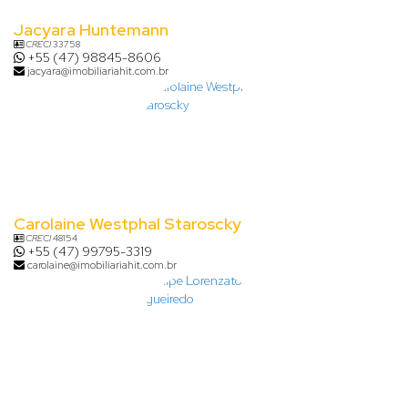
Jacyara Huntemann
CRECI
33758
+55 (47) 98845-8606
jacyara@imobiliariahit.com.br
Carolaine Westphal Staroscky
CRECI
48154
+55 (47) 99795-3319
carolaine@imobiliariahit.com.br