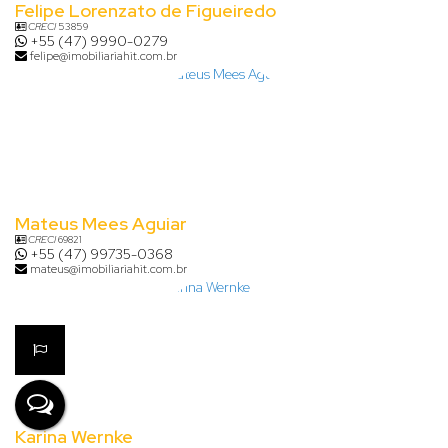
Felipe Lorenzato de Figueiredo
CRECI
53859
+55 (47) 9990-0279
felipe@imobiliariahit.com.br
Mateus Mees Aguiar
CRECI
69821
+55 (47) 99735-0368
mateus@imobiliariahit.com.br
Karina Wernke