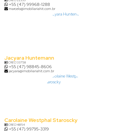
CRECI
22333
+55 (47) 99968-1288
marcelo@imobiliariahit.com.br
Jacyara Huntemann
CRECI
33758
+55 (47) 98845-8606
jacyara@imobiliariahit.com.br
Carolaine Westphal Staroscky
CRECI
48154
+55 (47) 99795-3319