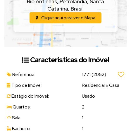
Rio Antinhas
,
Petrolândia
,
Santa
(Valor sujeito a alteração sem aviso prévio)
Catarina
,
Brasil
Clique aqui para ver o
Mapa
📲
Entre em contato para mais informações e agende
uma visita!
Características do Imóvel
Referência:
1771
(2052)
Tipo de Imóvel:
Residencial
»
Casa
Estágio do Imóvel:
Usado
Quartos:
2
Sala:
1
Banheiro:
1