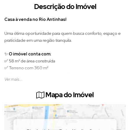
Descrição do Imóvel
Casa à venda no Rio Antinhas!
Uma ótima oportunidade para quem busca conforto, espaço e
praticidade em uma região tranquila.
✨
O imóvel conta com:
✅ 58 m² de área construída
✅ Terreno com 360 m²
✅ 2 quartos com móveis sob medida
Ver mais...
✅ Sala aconchegante
✅ Cozinha com móveis sob medida e cooktop 5 bocas
Mapa do Imóvel
✅ Cobertura em madeira tratada
✅ Amplo espaço de terreno
Ideal para quem deseja morar com conforto ou investir em um
imóvel com excelente potencial.