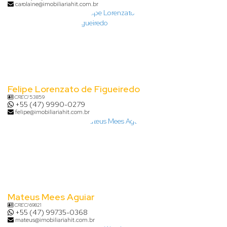
carolaine@imobiliariahit.com.br
Felipe Lorenzato de Figueiredo
CRECI
53859
+55 (47) 9990-0279
felipe@imobiliariahit.com.br
Mateus Mees Aguiar
CRECI
69821
+55 (47) 99735-0368
mateus@imobiliariahit.com.br