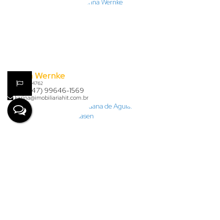
Karina Wernke
CRECI
54762
+55 (47) 99646-1569
karina@imobiliariahit.com.br
Lauana de Aguiar Clasen
+55 (47) 99926-7624
financeiro@imobiliariahit.com.br