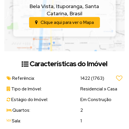
Localizadas em um bairro tranquilo e em constante valorização,
Bela Vista
,
Ituporanga
,
Santa
ideais pra quem quer morar bem ou investir.
Catarina
,
Brasil
Clique aqui para ver o
Mapa
(Valor sujeito a alteração sem aviso prévio)
📲
Entre em contato para mais informações e agende
uma visita!
Características do Imóvel
Referência:
1422
(1763)
Tipo de Imóvel:
Residencial
»
Casa
Estágio do Imóvel:
Em Construção
Quartos:
2
Sala:
1