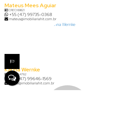
Mateus Mees Aguiar
CRECI
69821
+55 (47) 99735-0368
mateus@imobiliariahit.com.br
Karina Wernke
CRECI
54762
+55 (47) 99646-1569
karina@imobiliariahit.com.br
Lauana de Aguiar Clasen