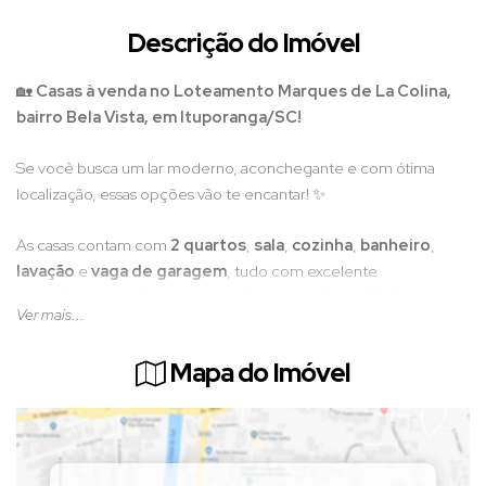
Descrição do Imóvel
🏡
Casas à venda no Loteamento Marques de La Colina,
bairro Bela Vista, em Ituporanga/SC!
Se você busca um lar moderno, aconchegante e com ótima
localização, essas opções vão te encantar! ✨
As casas contam com
2 quartos
,
sala
,
cozinha
,
banheiro
,
lavação
e
vaga de garagem
, tudo com excelente
aproveitamento de espaço e acabamento de qualidade.
Ver mais...
📏
Unidade 01:
Mapa do Imóvel
Terreno com
189,45m²
e
casa de 58,60m²
📏
Unidade 02:
Terreno com
178,07m²
e
casa de 58,60m²