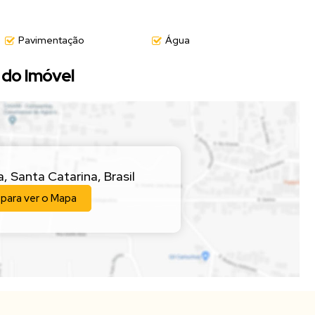
Pavimentação
Água
 visita!
do Imóvel
a
,
Santa Catarina
,
Brasil
 para ver o
Mapa