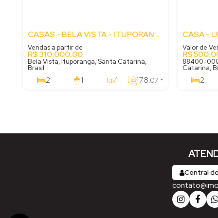
CASAS - BELA VISTA - ITUPORANGA - SC
Vendas a partir de
Valor de V
R$
310.000,00
R$
500.0
Bela Vista, Ituporanga, Santa Catarina,
88400-000,
Brasil
Catarina, Br
2
1
1
178
~
2
.07
189
m²
70
m²
.45
.00
1
58
m²
.60
ATEND
Central do
contato@imobi