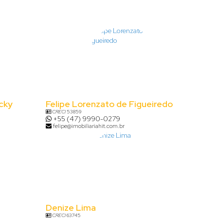
cky
Felipe Lorenzato de Figueiredo
CRECI
53859
+55 (47) 9990-0279
felipe@imobiliariahit.com.br
Denize Lima
CRECI
63745