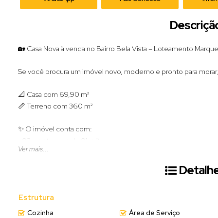
Descriçã
🏡 Casa Nova à venda no Bairro Bela Vista – Loteamento Marque
Se você procura um imóvel novo, moderno e pronto para morar
📐 Casa com 69,90 m²
📏 Terreno com 360 m²
✨ O imóvel conta com:
• 02 quartos, sendo 01 suíte
Ver mais...
• Sala e cozinha integradas
• Banheiro social
Detalhe
• Lavanderia interna
• Imóvel murado
Estrutura
📍 Localizada em uma região tranquila e com fácil acesso, ideal
Cozinha
Área de Serviço