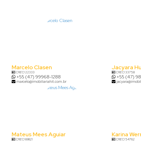
Marcelo Clasen
Jacyara H
CRECI
22333
CRECI
33758
+55 (47) 99968-1288
+55 (47) 9
marcelo@imobiliariahit.com.br
jacyara@imobil
Mateus Mees Aguiar
Karina Wer
CRECI
69821
CRECI
54762