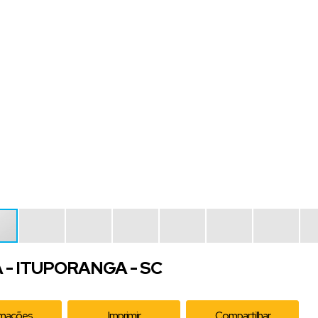
A - ITUPORANGA - SC
rmações
Imprimir
Compartilhar