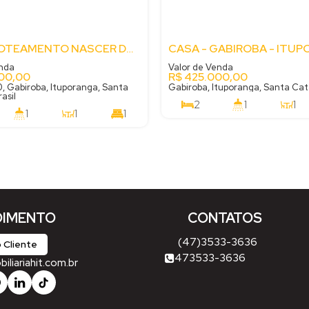
CASA - LOTEAMENTO NASCER DO SOL - GABIROBA - ITUPORANGA - SC
enda
Valor de Venda
00,00
R$
425.000,00
 Gabiroba, Ituporanga, Santa
Gabiroba, Ituporanga, Santa Cata
asil
2
1
1
1
1
1
70
m²
.00
450
m²
.00
IMENTO
CONTATOS
(47)3533-3636
 Cliente
473533-3636
liariahit.com.br