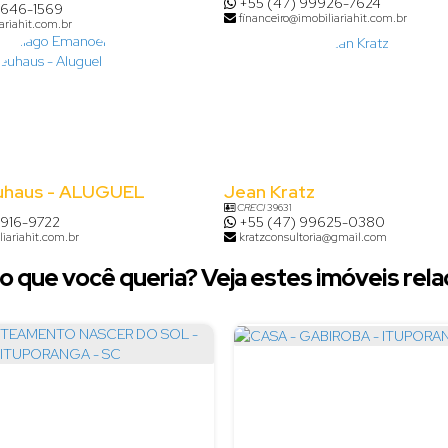
+55 (47) 99926-7624
9646-1569
financeiro@imobiliariahit.com.br
ariahit.com.br
uhaus - ALUGUEL
Jean Kratz
CRECI
39631
8916-9722
+55 (47) 99625-0380
iariahit.com.br
kratzconsultoria@gmail.com
o que você queria? Veja estes imóveis rela