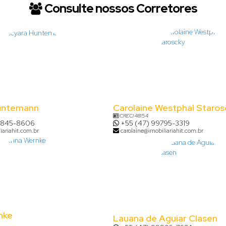
Consulte nossos Corretores
untemann
Carolaine Westphal Staros
CRECI
48154
8845-8606
+55 (47) 99795-3319
iariahit.com.br
carolaine@imobiliariahit.com.br
nke
Lauana de Aguiar Clasen