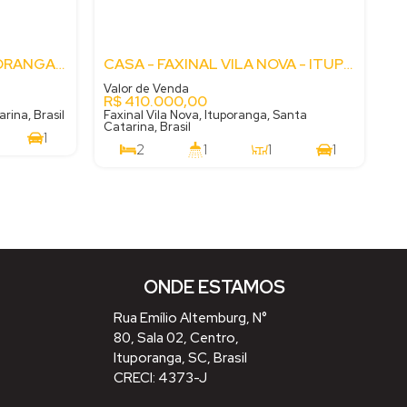
CASA - GABIROBA - ITUPORANGA - SC
CASA - FAXINAL VILA NOVA - ITUPORANGA - SC
Valor de Venda
R$
410.000,00
rina, Brasil
Faxinal Vila Nova, Ituporanga, Santa
Catarina, Brasil
1
2
1
1
1
360
m²
.00
58
m²
360
m²
.00
.00
ONDE ESTAMOS
Rua Emílio Altemburg
,
N°
80
,
Sala 02
,
Centro
,
Ituporanga
,
SC
,
Brasil
CRECI: 4373-J