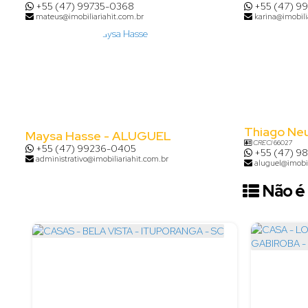
+55 (47) 99735-0368
+55 (47) 9
mateus@imobiliariahit.com.br
karina@imobili
Thiago Ne
Maysa Hasse - ALUGUEL
CRECI
66027
+55 (47) 99236-0405
+55 (47) 9
administrativo@imobiliariahit.com.br
aluguel@imobil
Não é 