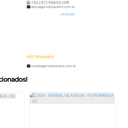
+55 (47) 99693-0111
denize@imobiliariahit.com.br
Hit Imóveis
contato@imobiliariahit.com.br
cionados!