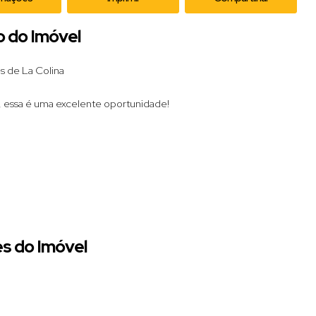
o do Imóvel
s de La Colina
, essa é uma excelente oportunidade!
s do Imóvel
 para quem busca conforto, praticidade e qualidade de vida.