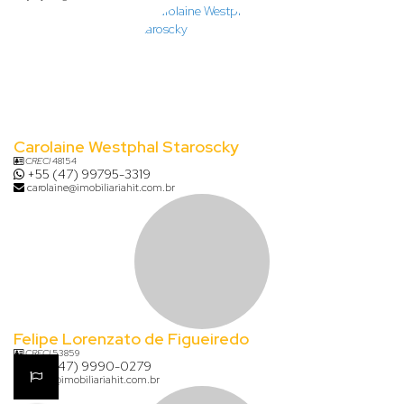
Carolaine Westphal Staroscky
CRECI
48154
+55 (47) 99795-3319
carolaine@imobiliariahit.com.br
Felipe Lorenzato de Figueiredo
CRECI
53859
+55 (47) 9990-0279
felipe@imobiliariahit.com.br