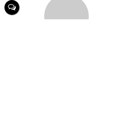
Mateus Mees Aguiar
CRECI
69821
+55 (47) 99735-0368
mateus@imobiliariahit.com.br
Karina Wernke
CRECI
54762
+55 (47) 99646-1569
karina@imobiliariahit.com.br