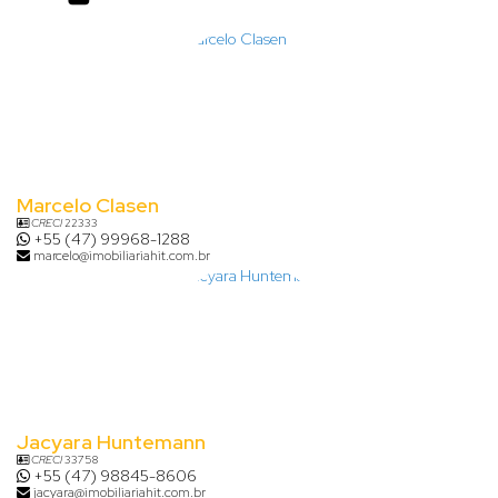
Marcelo Clasen
CRECI
22333
+55 (47) 99968-1288
marcelo@imobiliariahit.com.br
Jacyara Huntemann
CRECI
33758
+55 (47) 98845-8606
jacyara@imobiliariahit.com.br