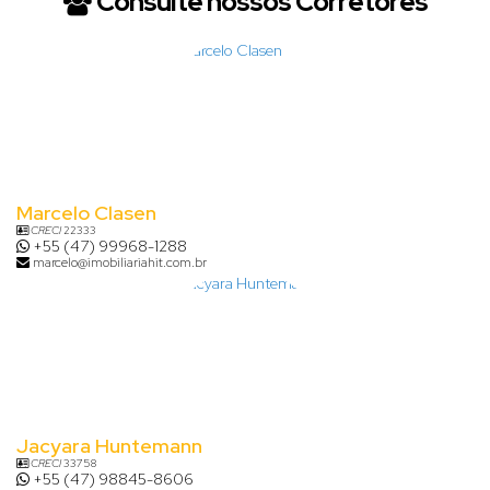
Consulte nossos Corretores
Marcelo Clasen
CRECI
22333
+55 (47) 99968-1288
marcelo@imobiliariahit.com.br
Jacyara Huntemann
CRECI
33758
+55 (47) 98845-8606