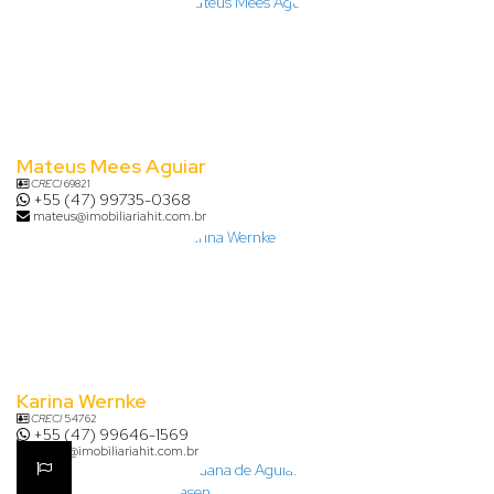
Mateus Mees Aguiar
CRECI
69821
+55 (47) 99735-0368
mateus@imobiliariahit.com.br
Karina Wernke
CRECI
54762
+55 (47) 99646-1569
karina@imobiliariahit.com.br