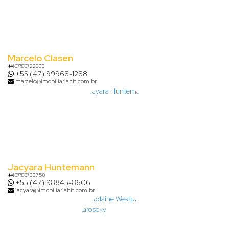
Marcelo Clasen
CRECI
22333
+55 (47) 99968-1288
marcelo@imobiliariahit.com.br
Jacyara Huntemann
CRECI
33758
+55 (47) 98845-8606
jacyara@imobiliariahit.com.br