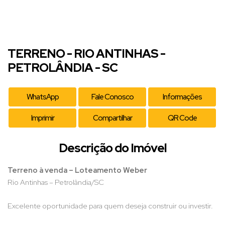
TERRENO - RIO ANTINHAS -
PETROLÂNDIA - SC
WhatsApp
Fale Conosco
Informações
Imprimir
Compartilhar
QR Code
Descrição do Imóvel
Terreno à venda – Loteamento Weber
Rio Antinhas – Petrolândia/SC
Excelente oportunidade para quem deseja construir ou investir.