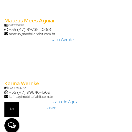
Mateus Mees Aguiar
CRECI
69821
+55 (47) 99735-0368
mateus@imobiliariahit.com.br
Karina Wernke
CRECI
54762
+55 (47) 99646-1569
karina@imobiliariahit.com.br