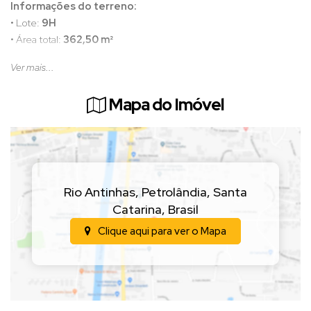
Informações do terreno:
• Lote:
9H
• Área total:
362,50 m²
Ver mais...
Valor:
R$ 130.000,00
Mapa do Imóvel
(Valor sujeito a alteração sem aviso prévio)
📲
Entre em contato para mais informações e agende
uma visita!
Rio Antinhas
,
Petrolândia
,
Santa
Catarina
,
Brasil
Clique aqui para ver o
Mapa