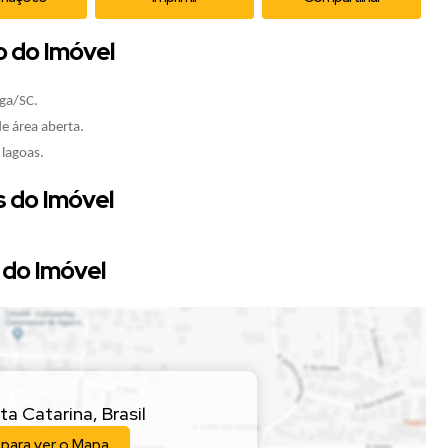
o do Imóvel
nga/SC.
e área aberta.
lagoas.
 do Imóvel
do Imóvel
ta Catarina
,
Brasil
 para ver o
Mapa