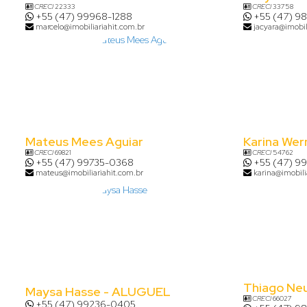
CRECI
22333
CRECI
33758
+55 (47) 99968-1288
+55 (47) 9
marcelo@imobiliariahit.com.br
jacyara@imobil
Mateus Mees Aguiar
Karina Wer
CRECI
69821
CRECI
54762
+55 (47) 99735-0368
+55 (47) 9
mateus@imobiliariahit.com.br
karina@imobili
Thiago Ne
Maysa Hasse - ALUGUEL
CRECI
66027
+55 (47) 99236-0405