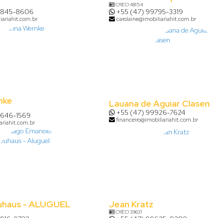
CRECI
48154
8845-8606
+55 (47) 99795-3319
iariahit.com.br
carolaine@imobiliariahit.com.br
nke
Lauana de Aguiar Clasen
+55 (47) 99926-7624
9646-1569
financeiro@imobiliariahit.com.br
ariahit.com.br
uhaus - ALUGUEL
Jean Kratz
CRECI
39631