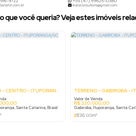
8916-9722
+55 (47) 99625-0380
iariahit.com.br
kratzconsultoria@gmail.com
o que você queria? Veja estes imóveis rela
TERRENO - CENTRO - ITUPORANGA/SC
enda
Valor de Venda
.000,00
R$
320.000,00
poranga, Santa Catarina, Brasil
Gabiroba, Ituporanga, Santa Cata
²
836
m²
.00