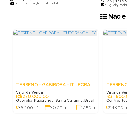
+55 (47) 9
administrativo@imobiliariahit.com.br
aluguel@imobil
Não é 
TERRENO - GABIROBA - ITUPORANGA - SC
Valor de Venda
Valor de V
R$
220.000,00
R$
1.800
Gabiroba, Ituporanga, Santa Catarina, Brasil
Centro, Itu
360
m²
30
m
12
m
2143
m
.00
.00
.50
.00