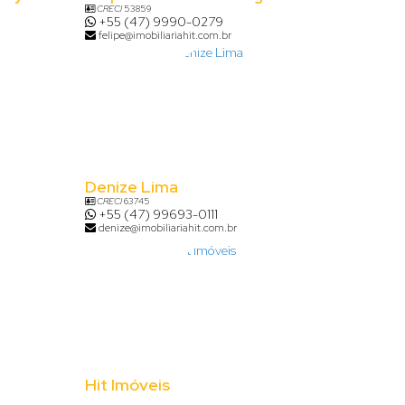
CRECI
53859
+55 (47) 9990-0279
felipe@imobiliariahit.com.br
Denize Lima
CRECI
63745
+55 (47) 99693-0111
denize@imobiliariahit.com.br
Hit Imóveis