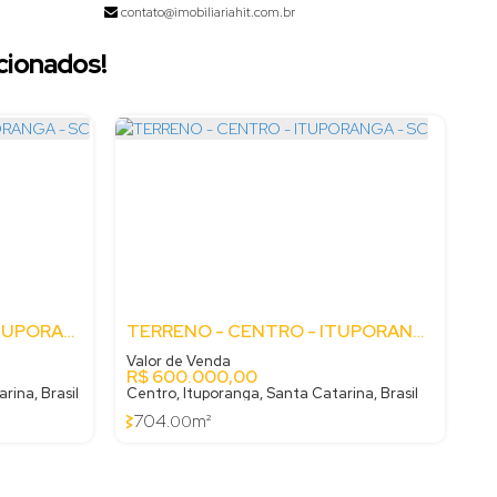
contato@imobiliariahit.com.br
cionados!
TERRENO - GABIROBA - ITUPORANGA - SC
TERRENO - CENTRO - ITUPORANGA - SC
Valor de Venda
R$
600.000,00
rina, Brasil
Centro, Ituporanga, Santa Catarina, Brasil
704
m²
.00