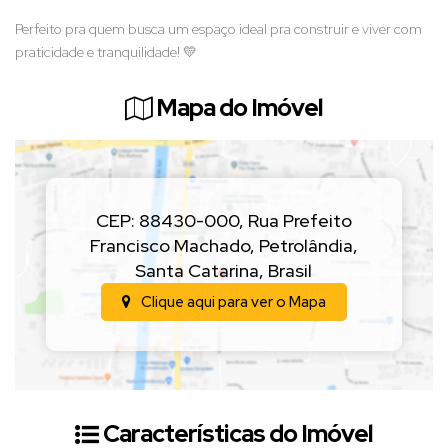
Perfeito pra quem busca um espaço ideal pra construir e viver com
praticidade e tranquilidade! 💛
Mapa do Imóvel
CEP: 88430-000
,
Rua Prefeito
Francisco Machado
,
Petrolândia
,
Santa Catarina
,
Brasil
Clique aqui para ver o
Mapa
Características do Imóvel