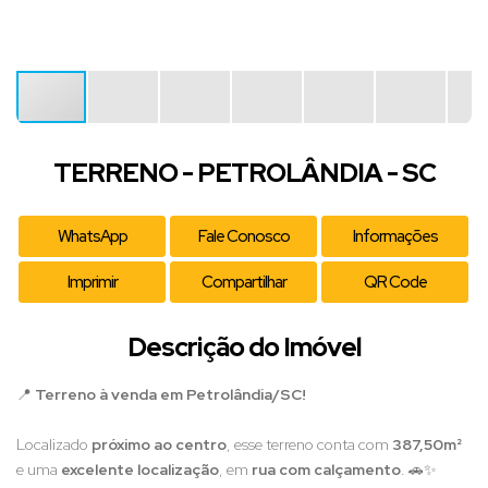
TERRENO - PETROLÂNDIA - SC
WhatsApp
Fale Conosco
Informações
Imprimir
Compartilhar
QR Code
Descrição do Imóvel
📍
Terreno à venda em Petrolândia/SC!
Localizado
próximo ao centro
, esse terreno conta com
387,50m²
e uma
excelente localização
, em
rua com calçamento
. 🚗✨