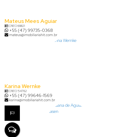
Mateus Mees Aguiar
CRECI
69821
+55 (47) 99735-0368
mateus@imobiliariahit.com.br
Karina Wernke
CRECI
54762
+55 (47) 99646-1569
karina@imobiliariahit.com.br