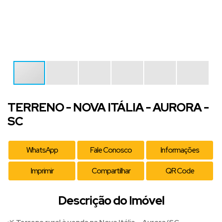
TERRENO - NOVA ITÁLIA - AURORA -
SC
WhatsApp
Fale Conosco
Informações
Imprimir
Compartilhar
QR Code
Descrição do Imóvel
🌿
Terreno rural à venda na Nova Itália – Aurora/SC