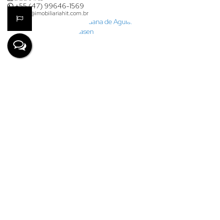
+55 (47) 99646-1569
karina@imobiliariahit.com.br
Lauana de Aguiar Clasen
+55 (47) 99926-7624
financeiro@imobiliariahit.com.br
Denize Lima
CRECI
63745
+55 (47) 99693-0111
denize@imobiliariahit.com.br