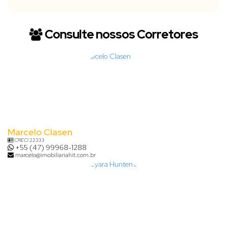
Consulte nossos Corretores
Marcelo Clasen
CRECI
22333
+55 (47) 99968-1288
marcelo@imobiliariahit.com.br