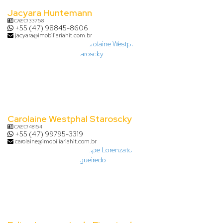
Jacyara Huntemann
CRECI
33758
+55 (47) 98845-8606
jacyara@imobiliariahit.com.br
Carolaine Westphal Staroscky
CRECI
48154
+55 (47) 99795-3319
carolaine@imobiliariahit.com.br