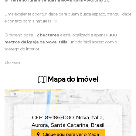
Uma excelente oportunidade para quem busca espaço, tranquilidade
e contato com a natureza. ✨
O terreno possui
2 hectares
e está localizado a apenas
300
metros da igreja da Nova Itália
, unindo fácil acesso com o
sossego do interior.
Ideal para uso rural, lazer ou para quem sonha em construir no
Ver mais...
campo, em uma região tranquila e bem localizada. 🌄
Mapa do Imóvel
CEP: 89186-000
,
Nova Itália
,
Aurora
,
Santa Catarina
,
Brasil
Clique aqui para ver o
Mapa