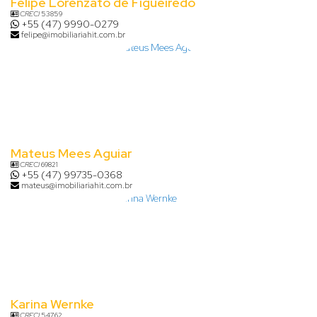
Felipe Lorenzato de Figueiredo
CRECI
53859
+55 (47) 9990-0279
felipe@imobiliariahit.com.br
Mateus Mees Aguiar
CRECI
69821
+55 (47) 99735-0368
mateus@imobiliariahit.com.br
Karina Wernke
CRECI
54762