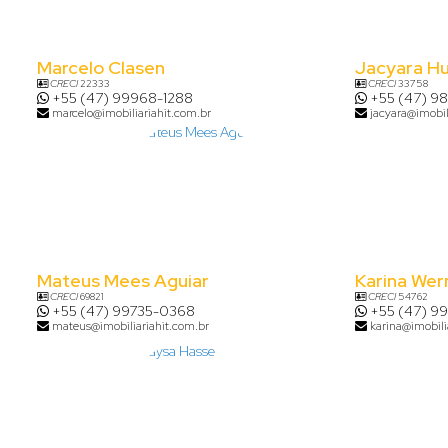
Marcelo Clasen
Jacyara H
CRECI
22333
CRECI
33758
+55 (47) 99968-1288
+55 (47) 9
marcelo@imobiliariahit.com.br
jacyara@imobil
Mateus Mees Aguiar
Karina Wer
CRECI
69821
CRECI
54762
+55 (47) 99735-0368
+55 (47) 9
mateus@imobiliariahit.com.br
karina@imobili