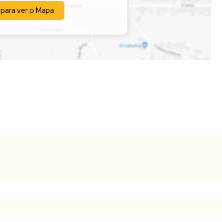
 para ver o
Mapa