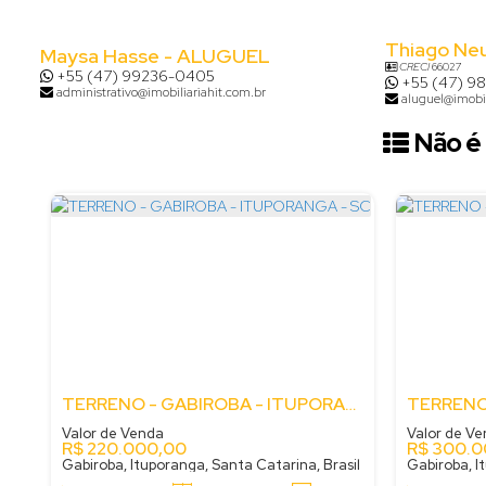
Thiago Ne
Maysa Hasse - ALUGUEL
CRECI
66027
+55 (47) 99236-0405
+55 (47) 9
administrativo@imobiliariahit.com.br
aluguel@imobil
Não é 
TERRENO - GABIROBA - ITUPORANGA - SC
Valor de Venda
Valor de V
R$
220.000,00
R$
300.0
Gabiroba, Ituporanga, Santa Catarina, Brasil
Gabiroba, I