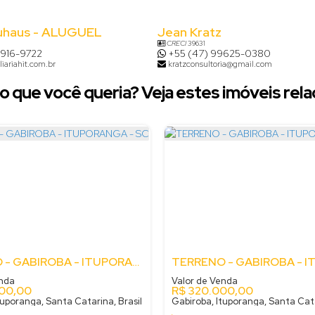
uhaus - ALUGUEL
Jean Kratz
CRECI
39631
8916-9722
+55 (47) 99625-0380
iariahit.com.br
kratzconsultoria@gmail.com
o que você queria? Veja estes imóveis rela
TERRENO - GABIROBA - ITUPORANGA - SC
enda
Valor de Venda
00,00
R$
320.000,00
tuporanga, Santa Catarina, Brasil
Gabiroba, Ituporanga, Santa Cata