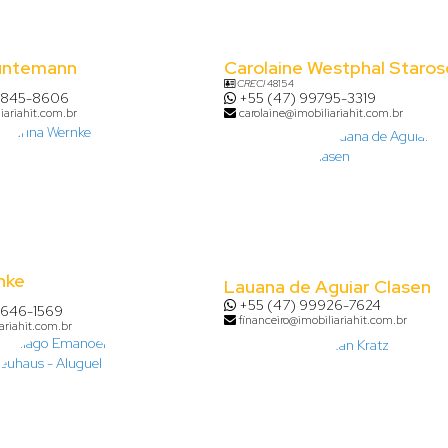
untemann
Carolaine Westphal Staros
CRECI
48154
8845-8606
+55 (47) 99795-3319
iariahit.com.br
carolaine@imobiliariahit.com.br
nke
Lauana de Aguiar Clasen
+55 (47) 99926-7624
9646-1569
financeiro@imobiliariahit.com.br
ariahit.com.br