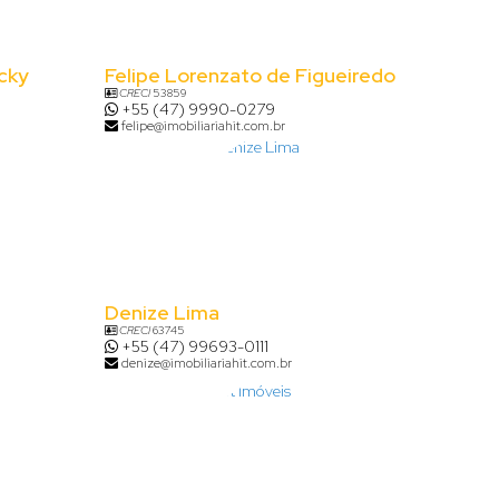
cky
Felipe Lorenzato de Figueiredo
CRECI
53859
+55 (47) 9990-0279
felipe@imobiliariahit.com.br
Denize Lima
CRECI
63745
+55 (47) 99693-0111
denize@imobiliariahit.com.br