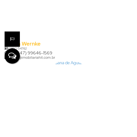
Karina Wernke
CRECI
54762
+55 (47) 99646-1569
karina@imobiliariahit.com.br
Lauana de Aguiar Clasen
+55 (47) 99926-7624
financeiro@imobiliariahit.com.br