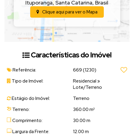
Ituporanga
,
Santa Catarina
,
Brasil
Clique aqui para ver o
Mapa
Características do Imóvel
Referência:
669
(1230)
Tipo de Imóvel:
Residencial
»
Lote/Terreno
Estágio do Imóvel:
Terreno
Terreno:
360.00 m²
Comprimento:
30.00 m
Largura da Frente:
12.00 m