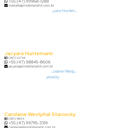
+55 (47) 99968-1288
marcelo@imobiliariahit.com.br
Jacyara Huntemann
CRECI
33758
+55 (47) 98845-8606
jacyara@imobiliariahit.com.br
Carolaine Westphal Staroscky
CRECI
48154
+55 (47) 99795-3319
carolaine@imobiliariahit.com.br