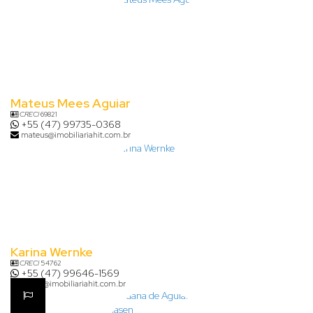
Mateus Mees Aguiar
CRECI
69821
+55 (47) 99735-0368
mateus@imobiliariahit.com.br
Karina Wernke
CRECI
54762
+55 (47) 99646-1569
karina@imobiliariahit.com.br