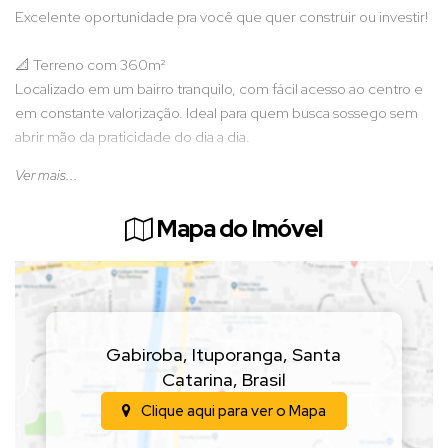
Excelente oportunidade pra você que quer construir ou investir!
📐 Terreno com 360m²
Localizado em um bairro tranquilo, com fácil acesso ao centro e
em constante valorização. Ideal para quem busca sossego sem
abrir mão da praticidade do dia a dia.
Perfeito para construir a casa dos sonhos ou garantir um ótimo
Ver mais...
investimento.
Mapa do Imóvel
(Valor sujeito a alteração sem aviso prévio)
📲
Entre em contato para mais informações e agende
uma visita!
Gabiroba
,
Ituporanga
,
Santa
Catarina
,
Brasil
Clique aqui para ver o
Mapa