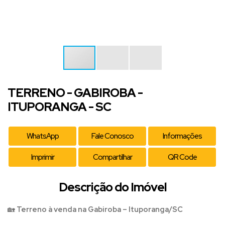
TERRENO - GABIROBA -
ITUPORANGA - SC
WhatsApp
Fale Conosco
Informações
Imprimir
Compartilhar
QR Code
Descrição do Imóvel
🏡
Terreno à venda na Gabiroba – Ituporanga/SC