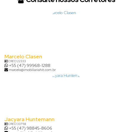
Marcelo Clasen
CRECI
22333
+55 (47) 99968-1288
marcelo@imobiliariahit.com.br
Jacyara Huntemann
CRECI
33758
+55 (47) 98845-8606