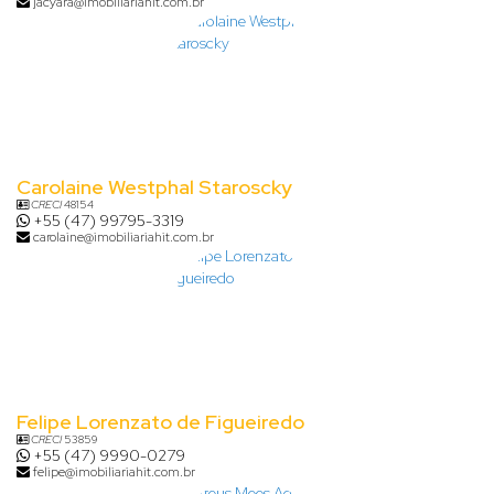
jacyara@imobiliariahit.com.br
Carolaine Westphal Staroscky
CRECI
48154
+55 (47) 99795-3319
carolaine@imobiliariahit.com.br
Felipe Lorenzato de Figueiredo
CRECI
53859
+55 (47) 9990-0279
felipe@imobiliariahit.com.br