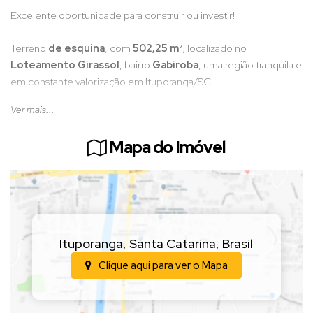
Excelente oportunidade para construir ou investir!
Terreno
de esquina
, com
502,25 m²
, localizado no
Loteamento Girassol
, bairro
Gabiroba
, uma região tranquila e
em constante valorização em Ituporanga/SC.
Ver mais...
•
Dimensões:
15 x 33,47 metros
•
Localização estratégica
, com fácil acesso e boa posição
Mapa do Imóvel
solar
•
Ideal para residência, sobrado ou projeto diferenciado,
aproveitando a esquina
Ótima opção para quem busca espaço, boa localização e
potencial de valorização.
Ituporanga
,
Santa Catarina
,
Brasil
(Valor sujeito a alteração sem aviso prévio)
Clique aqui para ver o
Mapa
📲
Entre em contato para mais informações e agende