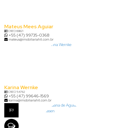
Mateus Mees Aguiar
CRECI
69821
+55 (47) 99735-0368
mateus@imobiliariahit.com.br
Karina Wernke
CRECI
54762
+55 (47) 99646-1569
karina@imobiliariahit.com.br