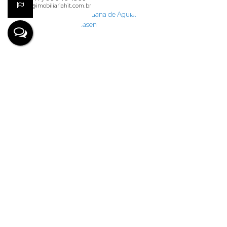
karina@imobiliariahit.com.br
Lauana de Aguiar Clasen
+55 (47) 99926-7624
financeiro@imobiliariahit.com.br
Denize Lima
CRECI
63745
+55 (47) 99693-0111
denize@imobiliariahit.com.br