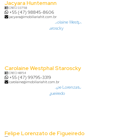
Jacyara Huntemann
CRECI
33758
+55 (47) 98845-8606
jacyara@imobiliariahit.com.br
Carolaine Westphal Staroscky
CRECI
48154
+55 (47) 99795-3319
carolaine@imobiliariahit.com.br
Felipe Lorenzato de Figueiredo