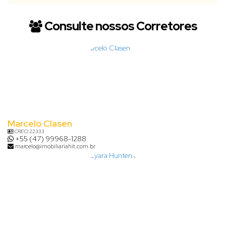
Consulte nossos Corretores
Marcelo Clasen
CRECI
22333
+55 (47) 99968-1288
marcelo@imobiliariahit.com.br