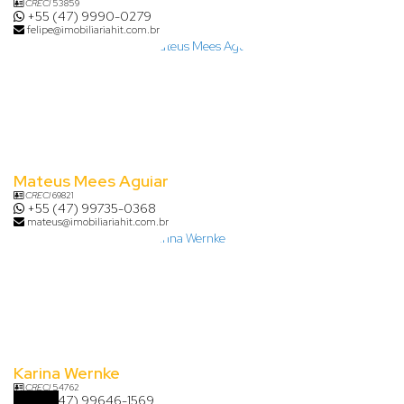
CRECI
53859
+55 (47) 9990-0279
felipe@imobiliariahit.com.br
Mateus Mees Aguiar
CRECI
69821
+55 (47) 99735-0368
mateus@imobiliariahit.com.br
Karina Wernke
CRECI
54762
+55 (47) 99646-1569