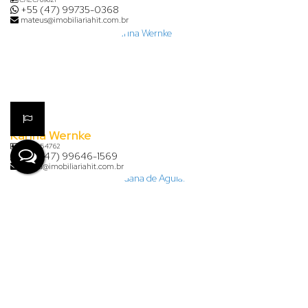
+55 (47) 99735-0368
mateus@imobiliariahit.com.br
Karina Wernke
CRECI
54762
+55 (47) 99646-1569
karina@imobiliariahit.com.br
Lauana de Aguiar Clasen
+55 (47) 99926-7624
financeiro@imobiliariahit.com.br