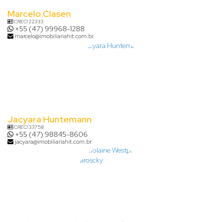
Marcelo Clasen
CRECI
22333
+55 (47) 99968-1288
marcelo@imobiliariahit.com.br
Jacyara Huntemann
CRECI
33758
+55 (47) 98845-8606
jacyara@imobiliariahit.com.br