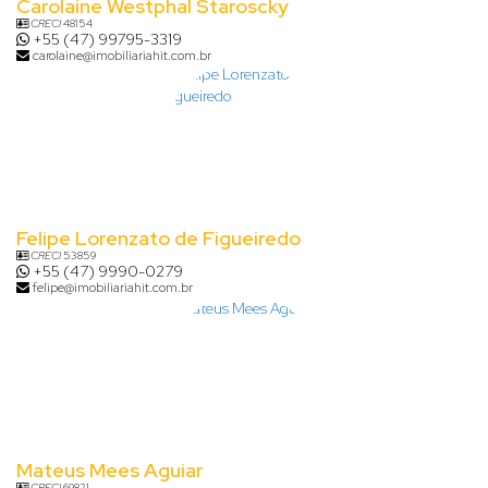
Carolaine Westphal Staroscky
CRECI
48154
+55 (47) 99795-3319
carolaine@imobiliariahit.com.br
Felipe Lorenzato de Figueiredo
CRECI
53859
+55 (47) 9990-0279
felipe@imobiliariahit.com.br
Mateus Mees Aguiar
CRECI
69821