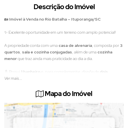
Descrição do Imóvel
🏡
Imóvel à Venda no Rio Batalha – Ituporanga/SC
✨ Excelente oportunidade em um terreno com amplo potencial!
A propriedade conta com uma
casa de alvenaria
, composta por
3
quartos
,
sala e cozinha conjugadas
, além de uma
cozinha
menor
que traz ainda mais praticidade ao dia a dia.
🚿 Possui
1 banheiro
e, para complementar, dispõe de
dois
galpões em alvenaria
Ver mais...
, ideais para depósito, oficinas ou até novas
possibilidades de uso.
Mapa do Imóvel
📍 Localizada no bairro Rio Batalha, é perfeita para quem busca
espaço, versatilidade e boa localização em Ituporanga.