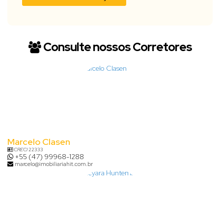
Consulte nossos Corretores
Marcelo Clasen
CRECI
22333
+55 (47) 99968-1288
marcelo@imobiliariahit.com.br