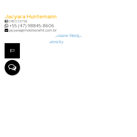
Jacyara Huntemann
CRECI
33758
+55 (47) 98845-8606
jacyara@imobiliariahit.com.br
Carolaine Westphal Staroscky
CRECI
48154
+55 (47) 99795-3319
carolaine@imobiliariahit.com.br