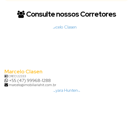
Consulte nossos Corretores
Marcelo Clasen
CRECI
22333
+55 (47) 99968-1288
marcelo@imobiliariahit.com.br