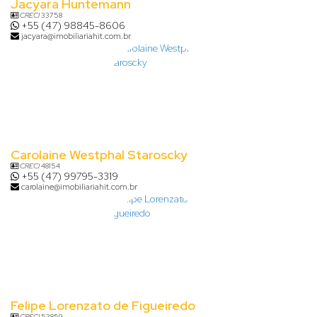
Jacyara Huntemann
CRECI
33758
+55 (47) 98845-8606
jacyara@imobiliariahit.com.br
Carolaine Westphal Staroscky
CRECI
48154
+55 (47) 99795-3319
carolaine@imobiliariahit.com.br
Felipe Lorenzato de Figueiredo
CRECI
53859