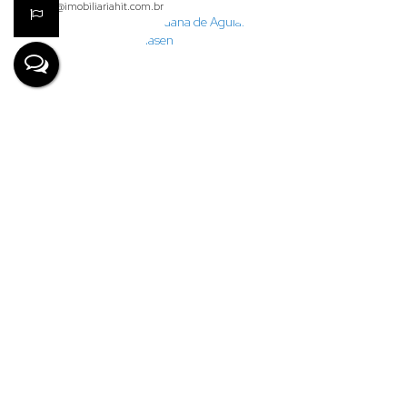
karina@imobiliariahit.com.br
Lauana de Aguiar Clasen
+55 (47) 99926-7624
financeiro@imobiliariahit.com.br
Denize Lima
CRECI
63745
+55 (47) 99693-0111
denize@imobiliariahit.com.br