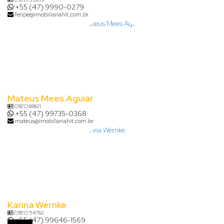
+55 (47) 9990-0279
felipe@imobiliariahit.com.br
Mateus Mees Aguiar
CRECI
69821
+55 (47) 99735-0368
mateus@imobiliariahit.com.br
Karina Wernke
CRECI
54762
+55 (47) 99646-1569