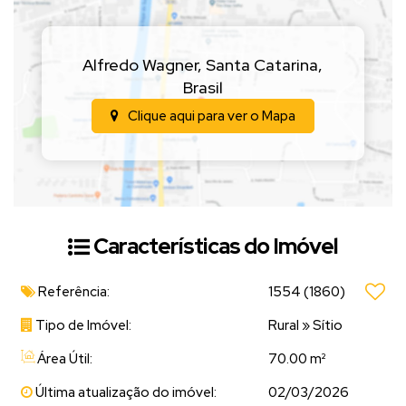
📲
Entre em contato para mais informações e agende
uma visita!
Alfredo Wagner
,
Santa Catarina
,
Brasil
Clique aqui para ver o
Mapa
Características do Imóvel
Referência:
1554
(1860)
Tipo de Imóvel:
Rural
»
Sítio
Área Útil:
70.00 m²
Última atualização do imóvel:
02/03/2026