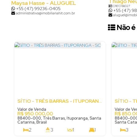
Thiago Ne
Maysa Hasse - ALUGUEL
CRECI
66027
+55 (47) 99236-0405
+55 (47) 9
administrativo@imobiliariahit.com.br
aluguel@imobil
Não é 
SÍTIO - TRÊS BARRAS - ITUPORANGA - SC
Valor de Venda
Valor de V
R$
950.000,00
R$
850.0
88400-000, Três Barras, Ituporanga, Santa
88400-000,
Catarina, Brasil
Santa Catar
2
3
1
1
3
1
6870
m²
2
.00