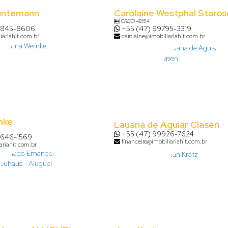
untemann
Carolaine Westphal Staros
CRECI
48154
8845-8606
+55 (47) 99795-3319
iariahit.com.br
carolaine@imobiliariahit.com.br
nke
Lauana de Aguiar Clasen
+55 (47) 99926-7624
9646-1569
financeiro@imobiliariahit.com.br
ariahit.com.br