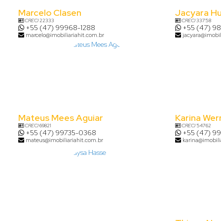
Marcelo Clasen
Jacyara H
CRECI
22333
CRECI
33758
+55 (47) 99968-1288
+55 (47) 9
marcelo@imobiliariahit.com.br
jacyara@imobil
Mateus Mees Aguiar
Karina Wer
CRECI
69821
CRECI
54762
+55 (47) 99735-0368
+55 (47) 9
mateus@imobiliariahit.com.br
karina@imobili