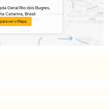
ada Geral Rio dos Bugres
,
ta Catarina
,
Brasil
 para ver o
Mapa