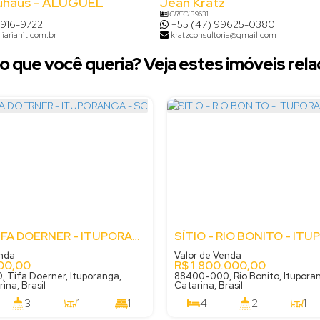
uhaus - ALUGUEL
Jean Kratz
CRECI
39631
8916-9722
+55 (47) 99625-0380
iariahit.com.br
kratzconsultoria@gmail.com
o que você queria? Veja estes imóveis rela
SÍTIO - TIFA DOERNER - ITUPORANGA - SC
enda
Valor de Venda
00,00
R$
1.800.000,00
 Tifa Doerner, Ituporanga,
88400-000, Rio Bonito, Itupora
ina, Brasil
Catarina, Brasil
3
1
1
4
2
1
18000
m²
170
m²
.00
.00