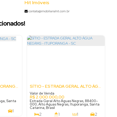
Hit Imóveis
contato@imobiliariahit.com.br
cionados!
SÍTIO - RIO BONITO - ITUPORANGA - SC
SÍTIO - ESTRADA GERAL ALTO ÁGUA NEGRAS - ITUPORANGA - SC
Valor de Venda
R$
2.000.000,00
nga, Santa
Estrada Geral Alto Águas Negras, 88400-
000, Alto Águas Negras, Ituporanga, Santa
Catarina, Brasil
1
2
1
1
2
260000
m²
.00