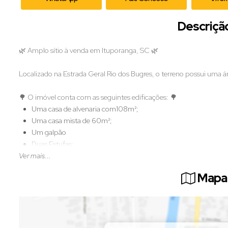
Descriçã
🌿 Amplo sítio à venda em Ituporanga, SC 🌿
Localizado na Estrada Geral Rio dos Bugres, o terreno possui uma ár
🌳 O imóvel conta com as seguintes edificações: 🌳
Uma casa de alvenaria com108m²;
Uma casa mista de 60m²;
Um galpão
Duas Estufas;
Ver mais...
Um rancho para estufa.
Mapa 
O imóvel ainda conta com 2 lagoas e 5 hectares de plantio, este
natureza.
Não perca tempo, agende sua visita e venha conhecer este belo