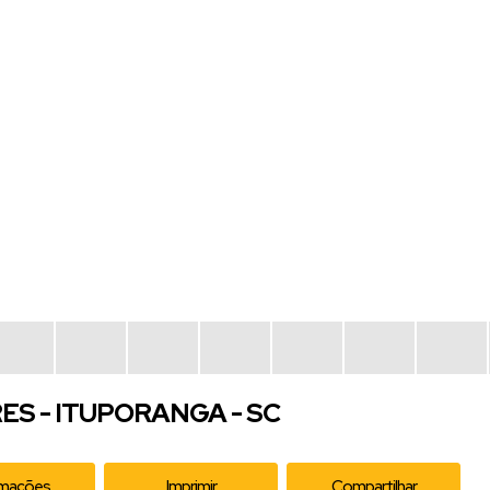
RES - ITUPORANGA - SC
rmações
Imprimir
Compartilhar