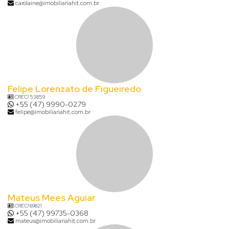
carolaine@imobiliariahit.com.br
Felipe Lorenzato de Figueiredo
CRECI
53859
+55 (47) 9990-0279
felipe@imobiliariahit.com.br
Mateus Mees Aguiar
CRECI
69821
+55 (47) 99735-0368
mateus@imobiliariahit.com.br