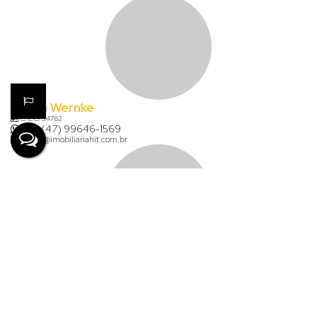
Karina Wernke
CRECI
54762
+55 (47) 99646-1569
karina@imobiliariahit.com.br
Lauana de Aguiar Clasen
+55 (47) 99926-7624
financeiro@imobiliariahit.com.br