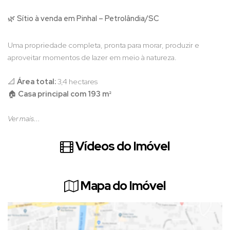
🌿 Sítio à venda em Pinhal – Petrolândia/SC
Uma propriedade completa, pronta para morar, produzir e
aproveitar momentos de lazer em meio à natureza.
📐
Área total:
3,4 hectares
🏠
Casa principal com 193 m²
Ver mais...
Casa principal
Cozinha sob medida
Vídeos do Imóvel
Fogão a lenha com
serpentina
, fornecendo água quente
para toda a casa
Sala com painel planejado
Mapa do Imóvel
02 quartos
01 suíte
01 banheiro social
Lavanderia