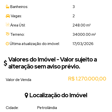
Cozinha
Banheiros:
3
01 quarto
01 banheiro
Vagas:
2
Lavanderia
Área Útil:
248.00 m²
Garagem
Terreno:
34000.00 m²
Ideal para quem busca
qualidade de vida
, produção rural,
criação de animais ou até mesmo um refúgio de fim de semana
Última atualização do imóvel:
17/03/2026
com excelente estrutura.
Valores do Imóvel - Valor sujeito a
(Valor sujeito a alteração sem aviso prévio)
alteração sem aviso prévio.
📲
Entre em contato para mais informações e agende
R$
1.270.000,00
uma visita!
Valor de Venda
Localização do Imóvel
Cidade:
Petrolândia