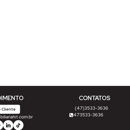
IMENTO
CONTATOS
(47)3533-3636
 Cliente
473533-3636
liariahit.com.br