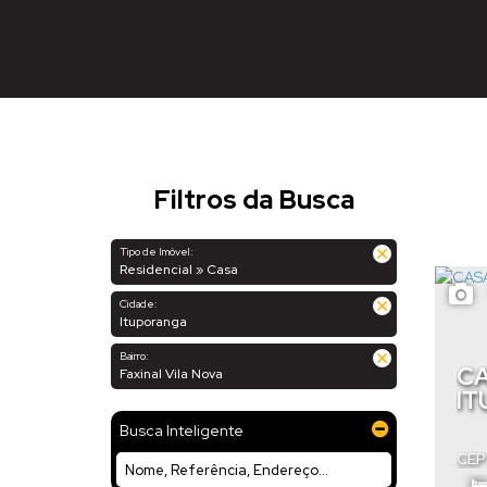
Filtros da Busca
Tipo de Imóvel:
Residencial » Casa
Cidade:
Ituporanga
Bairro:
CA
Faxinal Vila Nova
IT
Busca Inteligente
CEP
Itu