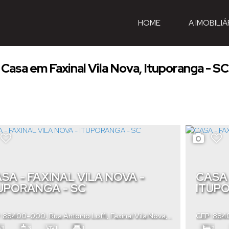
HOME
A IMOBILIÁ
Casa em Faxinal Vila Nova, Ituporanga - SC
SA - FAXINAL VILA NOVA -
CASA 
UPORANGA - SC
ITUP
: 88400-000
,
Rua Antonio Loffi
,
Faxinal Vila Nova
,
CEP: 88
poranga
,
Santa Catarina
,
Brasil
Santa Cat
3
3
1
1
2