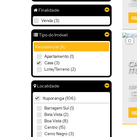
Dormitó
Finalidade
Vaga
R$
Venda (3)
Tipo do Imóvel
Residencial (6)
Apartamento (1)
CA
Casa (3)
IT
Lote/Terreno (2)
Localidade
CEP
Sant
Ituporanga (106)
Dormitó
Barragem Sul (1)
.0
186
R$
Bela Vista (2)
Boa Vista (8)
Centro (15)
Cerro Negro (3)