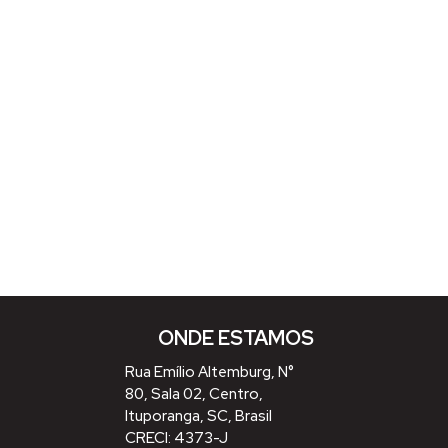
ONDE ESTAMOS
Rua Emílio Altemburg
,
N°
80
,
Sala 02
,
Centro
,
Ituporanga
,
SC
,
Brasil
CRECI: 4373-J