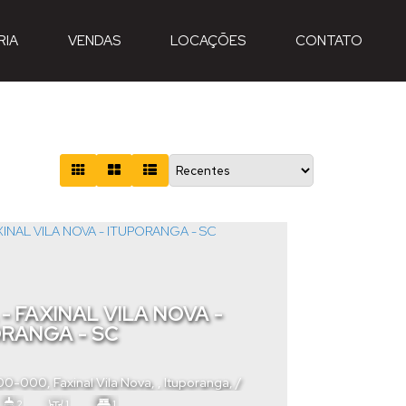
RIA
VENDAS
LOCAÇÕES
CONTATO
- FAXINAL VILA NOVA -
ORANGA - SC
400-000
,
Faxinal Vila Nova
,
Ituporanga
,
arina
,
Brasil
2
1
1