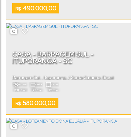
Útil:
.00
110
m²
490.000,00
R$
CASA - BARRAGEM SUL -
ITUPORANGA - SC
Barragem Sul
,
Ituporanga
,
Santa Catarina
,
Brasil
Terreno:
Fundos:
Frente:
.30
.00
.00
931
m²
30
m
18
m
580.000,00
R$