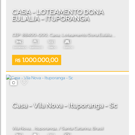
CASA - LOTEAMENTO DONA
EULÁLIA - ITUPORANGA
CEP: 88400-000
,
Casa
,
Loteamento Dona Eulália
,
Ituporanga
,
Santa Catarina
,
Brasil
2
3
1
1
Dormitório(s)
Banheiro(s)
Sala(s)
Suíte(s)
3
1.000.000,00
Vaga(s)
R$
Casa - Vila Nova - Ituporanga - Sc
Vila Nova
,
Ituporanga
,
Santa Catarina
,
Brasil