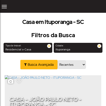
Casa em Ituporanga - SC
Filtros da Busca
Tipo de Imóvel:
Cidade:
Residencial » Casa
Ituporanga
Busca Avançada
CASA - JOÃO PAULO NETO -
ITUPORANGA - SC