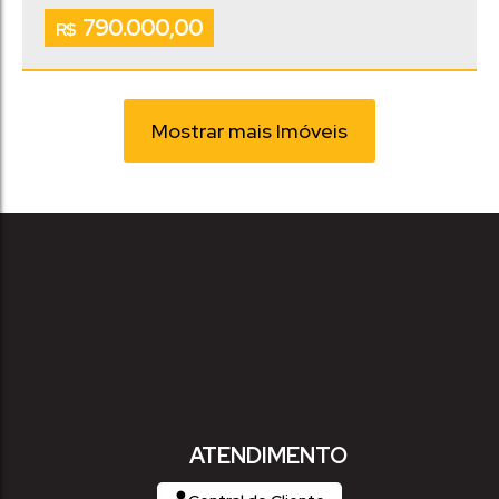
.00
.00
162
m²
405
m²
790.000,00
Vaga(s)
R$
Mostrar mais Imóveis
ATENDIMENTO