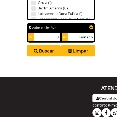
Gruta (1)
Jardim América (6)
Loteamento Dona Eulália (1)
Loteamento João Paulo Neto (5)
Seminário (2)
Valor do Imóvel
Vila Nova (2)
De
Até
Navegantes (3)
Gravatá (1)
Buscar
Limpar
Meia Praia (2)
Aurora (1)
Centro (1)
Balneário Piçarras (1)
ATEND
Itacolomi (1)
Central do
Penha (1)
contato@imobi
Centro (1)
Rio do Sul (1)