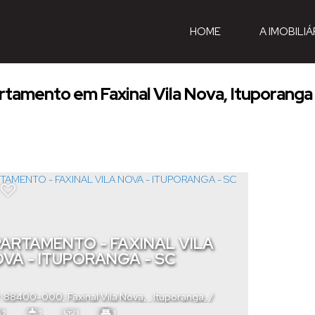
HOME
A IMOBILIÁ
tamento em Faxinal Vila Nova, Ituporanga
ARTAMENTO - FAXINAL VILA
VA - ITUPORANGA - SC
: 88400-000
,
Faxinal Vila Nova
,
Ituporanga
,
a Catarina
,
Brasil
2
2
1
1