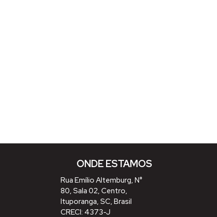
ONDE ESTAMOS
Rua Emílio Altemburg
,
N°
80
,
Sala 02
,
Centro
,
Ituporanga
,
SC
,
Brasil
CRECI: 4373-J