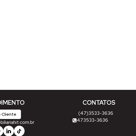
IMENTO
CONTATOS
(47)3533-3636
 Cliente
473533-3636
liariahit.com.br