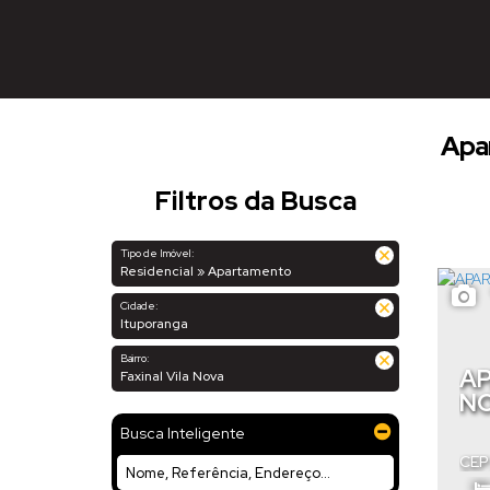
Apar
Filtros da Busca
Tipo de Imóvel:
Residencial » Apartamento
Cidade:
Ituporanga
Bairro:
AP
Faxinal Vila Nova
NO
Busca Inteligente
CEP
Sant