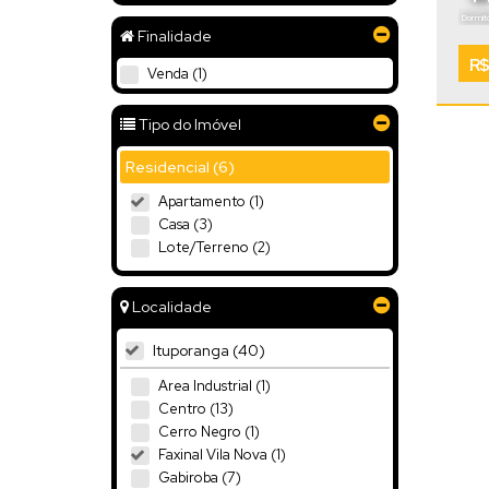
Dormitó
Finalidade
Vaga
R$
Venda (1)
Tipo do Imóvel
Residencial (6)
Apartamento (1)
Casa (3)
Lote/Terreno (2)
Localidade
Ituporanga (40)
Área Industrial (1)
Centro (13)
Cerro Negro (1)
Faxinal Vila Nova (1)
Gabiroba (7)