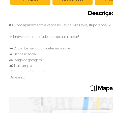
Descriçã
🏡 Lindo apartamento à venda no Faxinal Vila Nova, Ituporanga/SC
✨ Imóvel todo mobiliado, pronto para morar!
🛏️ 2 quartos, sendo um deles uma suíte
🚽 Banheiro social
🚗 1 vaga de garagem
🛋️ 1 sala ampla
📏 Área privada de 74m²
Ver mais...
📲 Agende sua visita e surpreenda-se com essa oportunidade única
Mapa 