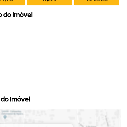
o do Imóvel
!
! Entre em contato agora mesmo!
do Imóvel