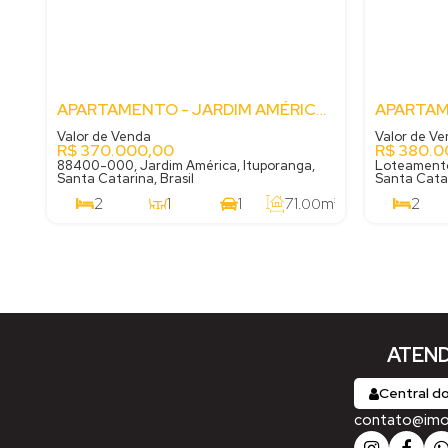
APARTAMENTO - JARDIM AMÉRICA - ITUPORANGA/SC
Valor de Venda
Valor de V
R$
370.000,00
R$
380.0
88400-000, Jardim América, Ituporanga,
Loteamento
Santa Catarina, Brasil
Santa Catar
2
1
1
71
m²
2
.00
1
ATEND
Central do
contato@imobi