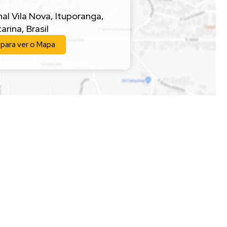
nal Vila Nova
,
Ituporanga
,
arina
,
Brasil
 para ver o
Mapa