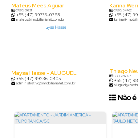
Mateus Mees Aguiar
Karina Wer
CRECI
69821
CRECI
54762
+55 (47) 99735-0368
+55 (47) 9
mateus@imobiliariahit.com.br
karina@imobili
Thiago Ne
Maysa Hasse - ALUGUEL
CRECI
66027
+55 (47) 99236-0405
+55 (47) 9
administrativo@imobiliariahit.com.br
aluguel@imobil
Não é 