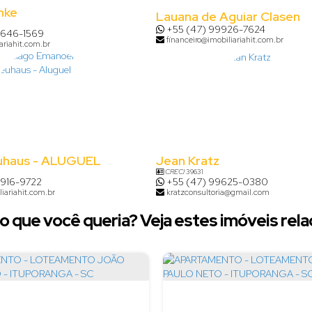
nke
Lauana de Aguiar Clasen
+55 (47) 99926-7624
9646-1569
financeiro@imobiliariahit.com.br
ariahit.com.br
uhaus - ALUGUEL
Jean Kratz
CRECI
39631
8916-9722
+55 (47) 99625-0380
iariahit.com.br
kratzconsultoria@gmail.com
o que você queria? Veja estes imóveis rela