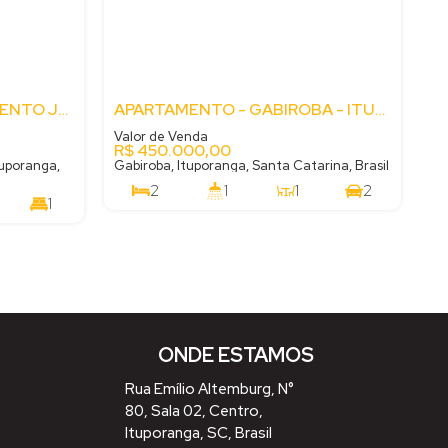
APARTAMENTO - LOTEAMENTO JOÃO PAULO NETO - ITUPORANGA - SC
APARTAMENTO - GABIROBA - ITUPORANGA - SC
Valor de Venda
R$
450.000,00
uporanga,
Gabiroba, Ituporanga, Santa Catarina, Brasil
2
1
1
2
1
90
m²
.00
88
m²
.00
ONDE ESTAMOS
Rua Emílio Altemburg
,
N°
80
,
Sala 02
,
Centro
,
Ituporanga
,
SC
,
Brasil