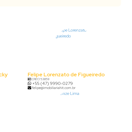
cky
Felipe Lorenzato de Figueiredo
CRECI
53859
+55 (47) 9990-0279
felipe@imobiliariahit.com.br