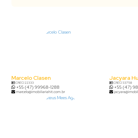
Marcelo Clasen
Jacyara H
CRECI
22333
CRECI
33758
+55 (47) 99968-1288
+55 (47) 9
marcelo@imobiliariahit.com.br
jacyara@imobil