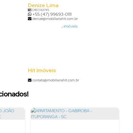
Denize Lima
CRECI
63745
+55 (47) 99693-0111
denize@imobiliariahit.com.br
Hit Imóveis
contato@imobiliariahit.com.br
cionados!