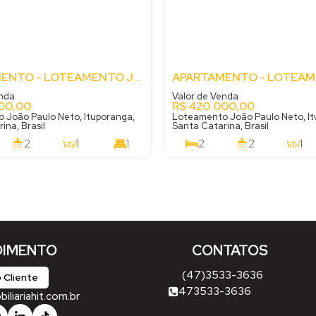
APARTAMENTO - LOTEAMENTO JOÃO PAULO NETO - ITUPORANGA - SC
enda
Valor de Venda
00,00
R$
420.000,00
 João Paulo Neto, Ituporanga,
Loteamento João Paulo Neto, It
ina, Brasil
Santa Catarina, Brasil
2
1
1
2
2
1
74
m²
1
.00
IMENTO
CONTATOS
(47)3533-3636
 Cliente
473533-3636
liariahit.com.br