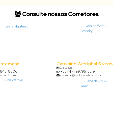
Consulte nossos Corretores
untemann
Carolaine Westphal Staros
CRECI
48154
8845-8606
+55 (47) 99795-3319
iariahit.com.br
carolaine@imobiliariahit.com.br