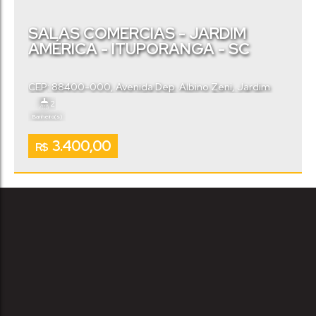
SALAS COMERCIAS - JARDIM
AMÉRICA - ITUPORANGA - SC
CEP: 88400-000
,
Avenida Dep. Albino Zeni
,
Jardim
América
,
Ituporanga
,
Santa Catarina
,
Brasil
2
Banheiro(s)
3.400,00
R$