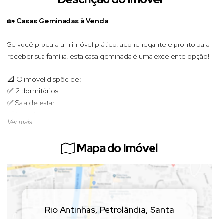
🏡
Casas Geminadas à Venda!
Se você procura um imóvel prático, aconchegante e pronto para
receber sua família, esta casa geminada é uma excelente opção!
📐 O imóvel dispõe de:
✅ 2 dormitórios
✅ Sala de estar
✅ Cozinha
Ver mais...
✅ Banheiro social
✅ Área com churrasqueira
Mapa do Imóvel
Uma ótima oportunidade para quem deseja conquistar a casa
própria, com ambientes bem distribuídos e ideais para o dia a
dia.
Previsão de entrega para Outubro de 2026
Rio Antinhas
,
Petrolândia
,
Santa