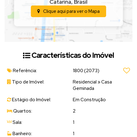
Catarina
,
Brasil
(Valor sujeito a alteração sem aviso prévio)
Clique aqui para ver o
Mapa
📲
Entre em contato para mais informações e agende
uma visita!
Características do Imóvel
Referência:
1800
(2073)
Tipo de Imóvel:
Residencial
»
Casa
Geminada
Estágio do Imóvel:
Em Construção
Quartos:
2
Sala:
1
Banheiro:
1