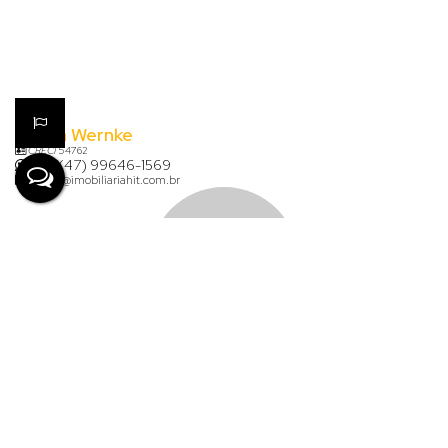
Karina Wernke
CRECI
54762
+55 (47) 99646-1569
karina@imobiliariahit.com.br
Lauana de Aguiar Clasen
+55 (47) 99926-7624
financeiro@imobiliariahit.com.br