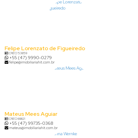
Felipe Lorenzato de Figueiredo
CRECI
53859
+55 (47) 9990-0279
felipe@imobiliariahit.com.br
Mateus Mees Aguiar
CRECI
69821
+55 (47) 99735-0368
mateus@imobiliariahit.com.br