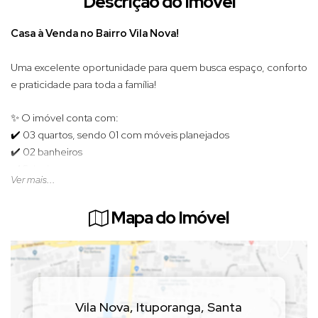
Descrição do Imóvel
Casa à Venda no Bairro Vila Nova!
Uma excelente oportunidade para quem busca espaço, conforto
e praticidade para toda a família!
✨ O imóvel conta com:
✔️ 03 quartos, sendo 01 com móveis planejados
✔️ 02 banheiros
✔️ Sala de estar
Ver mais...
✔️ Cozinha
✔️ Área de festas com churrasqueira
Mapa do Imóvel
✔️ Lavação
✔️ Dispensa
✔️ Garagem para 02 carros
(Valor sujeito a alteração sem aviso prévio)
Vila Nova
,
Ituporanga
,
Santa