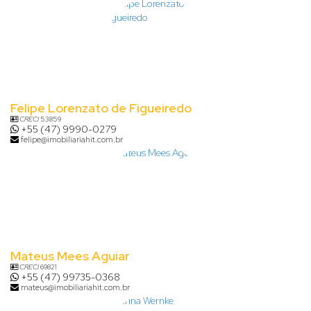
Felipe Lorenzato de Figueiredo
CRECI
53859
+55 (47) 9990-0279
felipe@imobiliariahit.com.br
Mateus Mees Aguiar
CRECI
69821
+55 (47) 99735-0368
mateus@imobiliariahit.com.br