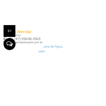
Karina Wernke
CRECI
54762
+55 (47) 99646-1569
karina@imobiliariahit.com.br
Lauana de Aguiar Clasen
+55 (47) 99926-7624
financeiro@imobiliariahit.com.br