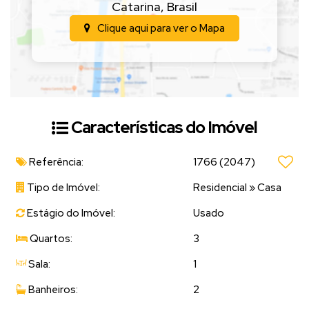
📲
Entre em contato para mais informações e agende
Catarina
,
Brasil
uma visita!
Clique aqui para ver o
Mapa
Características do Imóvel
Referência:
1766
(2047)
Tipo de Imóvel:
Residencial
»
Casa
Estágio do Imóvel:
Usado
Quartos:
3
Sala:
1
Banheiros:
2